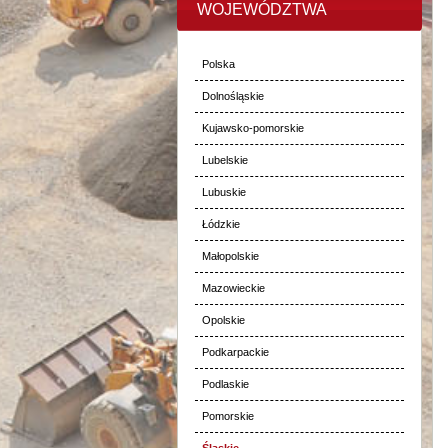
WOJEWÓDZTWA
Polska
Dolnośląskie
Kujawsko-pomorskie
Lubelskie
Lubuskie
Łódzkie
Małopolskie
Mazowieckie
Opolskie
Podkarpackie
Podlaskie
Pomorskie
Śląskie