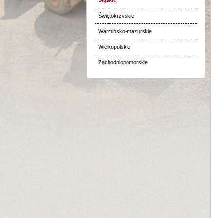
Świętokrzyskie
Warmińsko-mazurskie
Wielkopolskie
Zachodniopomorskie