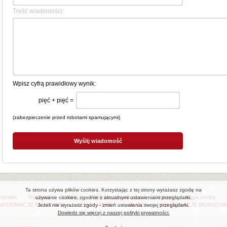
Treść wiadomości:
Wpisz cyfrą prawidłowy wynik:
pięć + pięć =
(zabezpieczenie przed robotami spamującymi)
Ta strona używa plików cookies. Korzystając z tej strony wyrażasz zgodę na
Kontakt
Reklama
Cennik
Polityka prywatności
Cookies
Mapa strony
używanie cookies, zgodnie z aktualnymi ustawieniami przeglądarki.
INFORMACJE PRASOWE*
*FILMY VIDEO*
*BLOG*
*INFORMACJE BRANŻOW
Jeżeli nie wyrażasz zgody - zmień ustawienia swojej przeglądarki.
Dowiedz się więcej z naszej polityki prywatności.