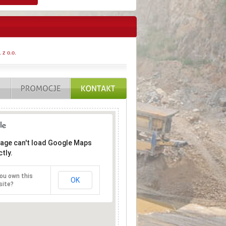
 z o.o.
page can't load Google Maps
tly.
ou own this
OK
site?