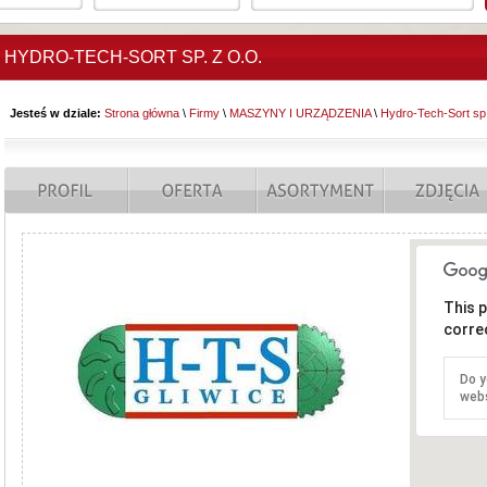
HYDRO-TECH-SORT SP. Z O.O.
Jesteś w dziale:
Strona główna
\
Firmy
\
MASZYNY I URZĄDZENIA
\
Hydro-Tech-Sort sp.
This 
correc
Do y
web