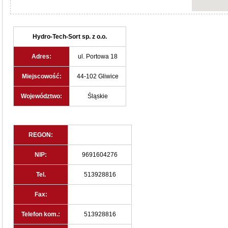
Hydro-Tech-Sort sp. z o.o.
Adres:
ul. Portowa 18
Miejscowość:
44-102 Gliwice
Województwo:
Śląskie
REGON:
NIP:
9691604276
Tel.
513928816
Fax:
Telefon kom.:
513928816