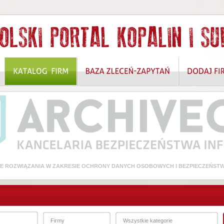
 ROZWIĄZANIA W ZAKRESIE OCHRONY DANYCH OSOBOWYCH I BEZPIECZEŃSTW