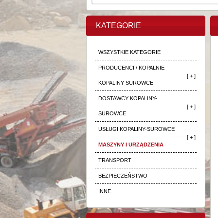
KATEGORIE
WSZYSTKIE KATEGORIE
PRODUCENCI / KOPALNIE
[ + ]
KOPALINY-SUROWCE
DOSTAWCY KOPALINY-
[ + ]
SUROWCE
USŁUGI KOPALINY-SUROWCE
[ + ]
MASZYNY I URZĄDZENIA
TRANSPORT
BEZPIECZEŃSTWO
INNE