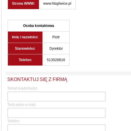
Strona WWW:
www.htsgliwice.pl
Osoba kontaktowa
Imię i nazwisko:
Piotr
Stanowisko:
Dyrektor
Telefon:
513928816
SKONTAKTUJ SIĘ Z FIRMĄ
Temat wiadomości:
Twój adres e-mail:
Telefon: