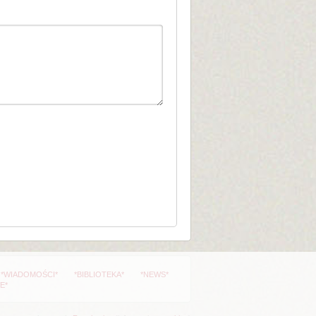
*WIADOMOŚCI*
*BIBLIOTEKA*
*NEWS*
E*