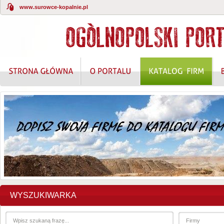
www.surowce-kopalnie.pl
WYSZUKIWARKA