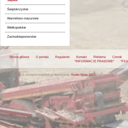
Świętokrzyskie
Warmińsko-mazurskie
Wielkopolskie
Zachodniopomorskie
Strona główna
O portalu
Regulamin
Kontakt
Reklama
Cennik
*INFORMACJE PRASOWE*
*FIL
Copyright © 2013 surowce-kopalnie.pl
Wykonanie:
Studio Wizjo 2013