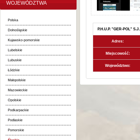
WOJEWÓDZTWA
Polska
P.H.U.P. "GER-POL" S.J
Dolnośląskie
Kujawsko-pomorskie
Adres:
Lubelskie
Miejscowość:
Lubuskie
Województwo:
Łódzkie
Małopolskie
Mazowieckie
Opolskie
Podkarpackie
Podlaskie
Pomorskie
Śląskie