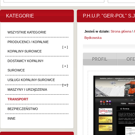
KATEGORIE
P.H.U.P. "GER-POL" S
Jesteś w dziale:
Strona główna
\
WSZYSTKIE KATEGORIE
Będkowska
PRODUCENCI / KOPALNIE
[ + ]
KOPALINY-SUROWCE
DOSTAWCY KOPALINY-
[ + ]
SUROWCE
USŁUGI KOPALINY-SUROWCE
[ + ]
MASZYNY I URZĄDZENIA
TRANSPORT
BEZPIECZEŃSTWO
INNE