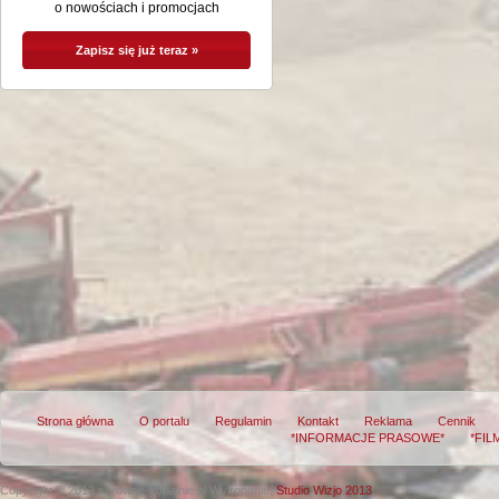
o nowościach i promocjach
Strona główna
O portalu
Regulamin
Kontakt
Reklama
Cennik
*INFORMACJE PRASOWE*
*FIL
Copyright © 2013 surowce-kopalnie.pl
Wykonanie:
Studio Wizjo 2013