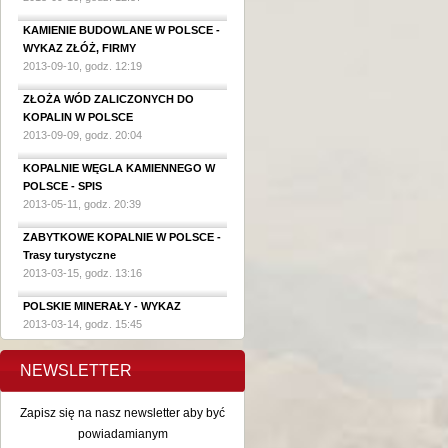
KAMIENIE BUDOWLANE W POLSCE -
WYKAZ ZŁÓŻ, FIRMY
2013-09-10, godz. 12:19
ZŁOŻA WÓD ZALICZONYCH DO
KOPALIN W POLSCE
2013-09-09, godz. 20:04
KOPALNIE WĘGLA KAMIENNEGO W
POLSCE - SPIS
2013-05-11, godz. 20:39
ZABYTKOWE KOPALNIE W POLSCE -
Trasy turystyczne
2013-03-15, godz. 13:16
POLSKIE MINERAŁY - WYKAZ
2013-03-14, godz. 15:45
NEWSLETTER
Zapisz się na nasz newsletter aby być
powiadamianym