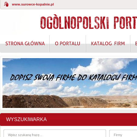
www.surowce-kopalnie.pl
WYSZUKIWARKA