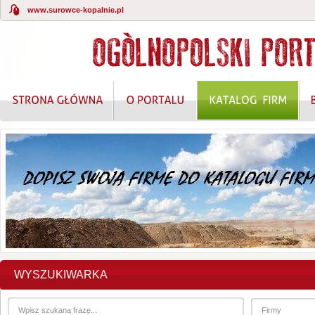
www.surowce-kopalnie.pl
KOMPLEKSOWE ROZWIĄZANIA W ZAKRESIE O
WYSZUKIWARKA