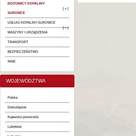
DOSTAWCY KOPALINY-
[ + ]
SUROWCE
USŁUGI KOPALINY-SUROWCE
[ + ]
MASZYNY I URZĄDZENIA
TRANSPORT
BEZPIECZEŃSTWO
INNE
WOJEWÓDZTWA
Polska
Dolnośląskie
Kujawsko-pomorskie
Lubelskie