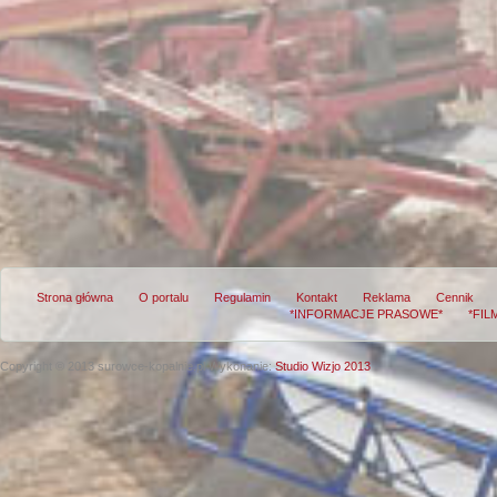
Strona główna
O portalu
Regulamin
Kontakt
Reklama
Cennik
*INFORMACJE PRASOWE*
*FIL
Copyright © 2013 surowce-kopalnie.pl
Wykonanie:
Studio Wizjo 2013