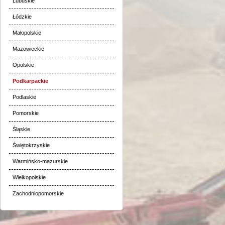
Lubuskie
Łódzkie
Małopolskie
Mazowieckie
Opolskie
Podkarpackie
Podlaskie
Pomorskie
Śląskie
Świętokrzyskie
Warmińsko-mazurskie
Wielkopolskie
Zachodniopomorskie