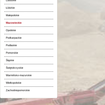
Lubuskie
Łódzkie
Małopolskie
Mazowieckie
Opolskie
Podkarpackie
Podlaskie
Pomorskie
Śląskie
Świętokrzyskie
Warmińsko-mazurskie
Wielkopolskie
Zachodniopomorskie