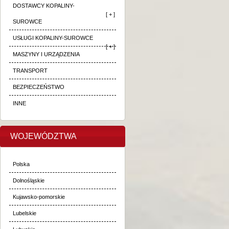
DOSTAWCY KOPALINY-
[ + ]
SUROWCE
USŁUGI KOPALINY-SUROWCE
[ + ]
MASZYNY I URZĄDZENIA
TRANSPORT
BEZPIECZEŃSTWO
INNE
WOJEWÓDZTWA
Polska
Dolnośląskie
Kujawsko-pomorskie
Lubelskie