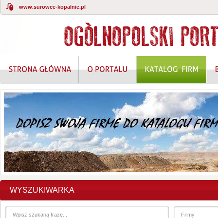
www.surowce-kopalnie.pl
WYSZUKIWARKA