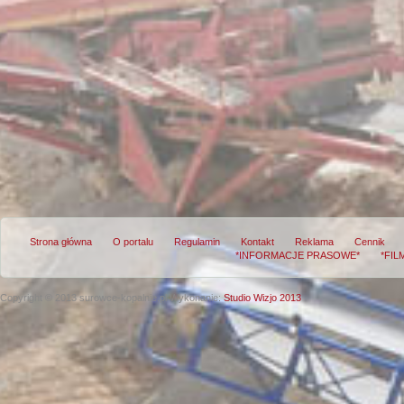
Strona główna
O portalu
Regulamin
Kontakt
Reklama
Cennik
*INFORMACJE PRASOWE*
*FIL
Copyright © 2013 surowce-kopalnie.pl
Wykonanie:
Studio Wizjo 2013