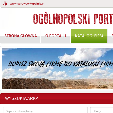
www.surowce-kopalnie.pl
WYSZUKIWARKA