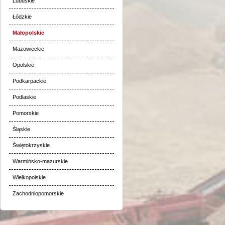
Lubuskie
Łódzkie
Małopolskie
Mazowieckie
Opolskie
Podkarpackie
Podlaskie
Pomorskie
Śląskie
Świętokrzyskie
Warmińsko-mazurskie
Wielkopolskie
Zachodniopomorskie