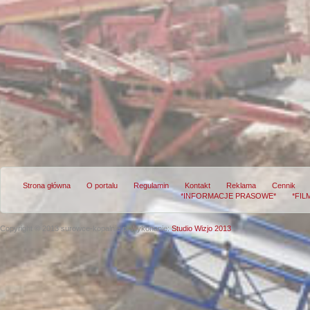
Strona główna
O portalu
Regulamin
Kontakt
Reklama
Cennik
*INFORMACJE PRASOWE*
*FIL
Copyright © 2013 surowce-kopalnie.pl
Wykonanie:
Studio Wizjo 2013