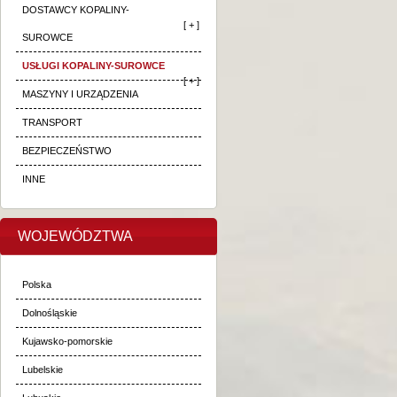
DOSTAWCY KOPALINY-
[ + ]
SUROWCE
USŁUGI KOPALINY-SUROWCE
[ + ]
MASZYNY I URZĄDZENIA
TRANSPORT
BEZPIECZEŃSTWO
INNE
WOJEWÓDZTWA
Polska
Dolnośląskie
Kujawsko-pomorskie
Lubelskie