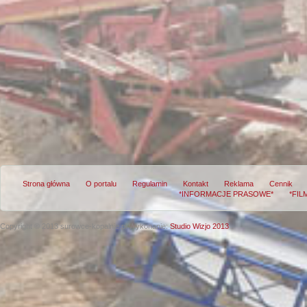
Strona główna
O portalu
Regulamin
Kontakt
Reklama
Cennik
*INFORMACJE PRASOWE*
*FIL
Copyright © 2013 surowce-kopalnie.pl
Wykonanie:
Studio Wizjo 2013