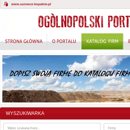
www.surowce-kopalnie.pl
WYSZUKIWARKA