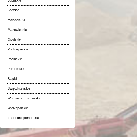
Lubuskie
Łódzkie
Małopolskie
Mazowieckie
Opolskie
Podkarpackie
Podlaskie
Pomorskie
Śląskie
Świętokrzyskie
Warmińsko-mazurskie
Wielkopolskie
Zachodniopomorskie