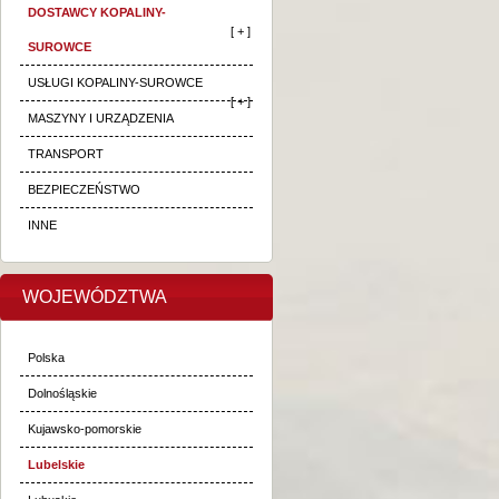
DOSTAWCY KOPALINY-
[ + ]
SUROWCE
USŁUGI KOPALINY-SUROWCE
[ + ]
MASZYNY I URZĄDZENIA
TRANSPORT
BEZPIECZEŃSTWO
INNE
WOJEWÓDZTWA
Polska
Dolnośląskie
Kujawsko-pomorskie
Lubelskie