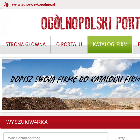
www.surowce-kopalnie.pl
WYSZUKIWARKA