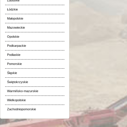
Lubuskie
Łódzkie
Małopolskie
Mazowieckie
Opolskie
Podkarpackie
Podlaskie
Pomorskie
Śląskie
Świętokrzyskie
Warmińsko-mazurskie
Wielkopolskie
Zachodniopomorskie