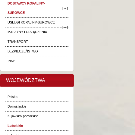
DOSTAWCY KOPALINY-
[ + ]
SUROWCE
USŁUGI KOPALINY-SUROWCE
[ + ]
MASZYNY I URZĄDZENIA
TRANSPORT
BEZPIECZEŃSTWO
INNE
WOJEWÓDZTWA
Polska
Dolnośląskie
Kujawsko-pomorskie
Lubelskie