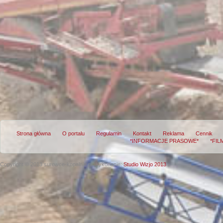
Strona główna
O portalu
Regulamin
Kontakt
Reklama
Cennik
*INFORMACJE PRASOWE*
*FIL
Copyright © 2013 surowce-kopalnie.pl
Wykonanie:
Studio Wizjo 2013