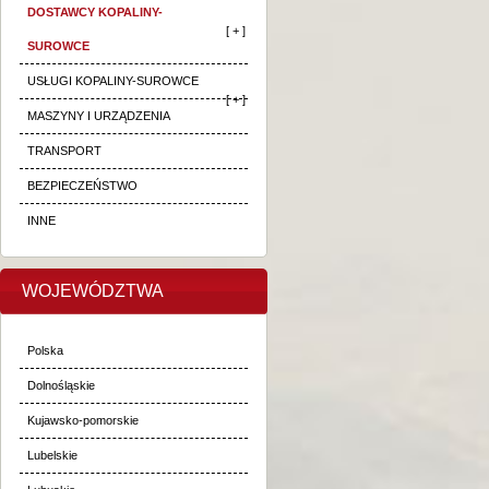
DOSTAWCY KOPALINY-
[ + ]
SUROWCE
USŁUGI KOPALINY-SUROWCE
[ + ]
MASZYNY I URZĄDZENIA
TRANSPORT
BEZPIECZEŃSTWO
INNE
WOJEWÓDZTWA
Polska
Dolnośląskie
Kujawsko-pomorskie
Lubelskie