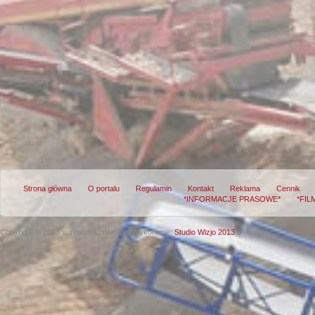
Strona główna
O portalu
Regulamin
Kontakt
Reklama
Cennik
*INFORMACJE PRASOWE*
*FIL
Copyright © 2013 surowce-kopalnie.pl
Wykonanie:
Studio Wizjo 2013