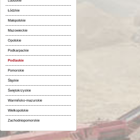
Lubuskie
Łódzkie
Małopolskie
Mazowieckie
Opolskie
Podkarpackie
Podlaskie
Pomorskie
Śląskie
Świętokrzyskie
Warmińsko-mazurskie
Wielkopolskie
Zachodniopomorskie