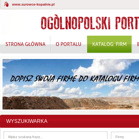
www.surowce-kopalnie.pl
WYSZUKIWARKA