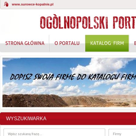
www.surowce-kopalnie.pl
WYSZUKIWARKA