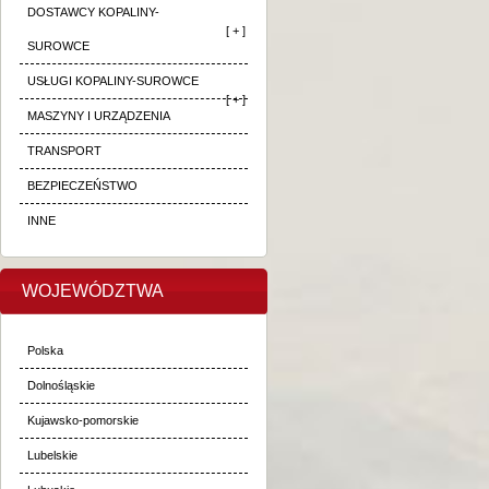
DOSTAWCY KOPALINY-
[ + ]
SUROWCE
USŁUGI KOPALINY-SUROWCE
[ + ]
MASZYNY I URZĄDZENIA
TRANSPORT
BEZPIECZEŃSTWO
INNE
WOJEWÓDZTWA
Polska
Dolnośląskie
Kujawsko-pomorskie
Lubelskie