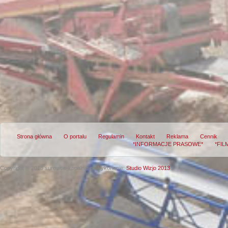
Strona główna
O portalu
Regulamin
Kontakt
Reklama
Cennik
*INFORMACJE PRASOWE*
*FIL
Copyright © 2013 surowce-kopalnie.pl
Wykonanie:
Studio Wizjo 2013