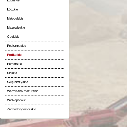
Lubuskie
Łódzkie
Małopolskie
Mazowieckie
Opolskie
Podkarpackie
Podlaskie
Pomorskie
Śląskie
Świętokrzyskie
Warmińsko-mazurskie
Wielkopolskie
Zachodniopomorskie