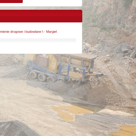
mienie drogowe i budowlane
\
- Margiel