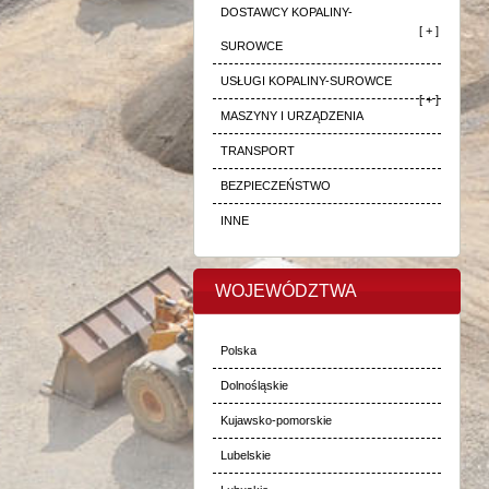
DOSTAWCY KOPALINY-
[ + ]
SUROWCE
USŁUGI KOPALINY-SUROWCE
[ + ]
MASZYNY I URZĄDZENIA
TRANSPORT
BEZPIECZEŃSTWO
INNE
WOJEWÓDZTWA
Polska
Dolnośląskie
Kujawsko-pomorskie
Lubelskie