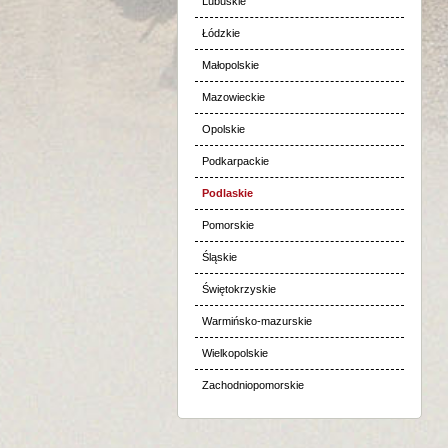
Lubuskie
Łódzkie
Małopolskie
Mazowieckie
Opolskie
Podkarpackie
Podlaskie
Pomorskie
Śląskie
Świętokrzyskie
Warmińsko-mazurskie
Wielkopolskie
Zachodniopomorskie