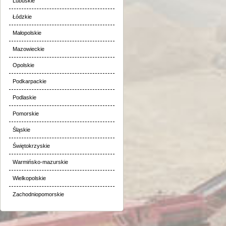
Lubuskie
Łódzkie
Małopolskie
Mazowieckie
Opolskie
Podkarpackie
Podlaskie
Pomorskie
Śląskie
Świętokrzyskie
Warmińsko-mazurskie
Wielkopolskie
Zachodniopomorskie