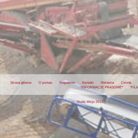
Strona główna
O portalu
Regulamin
Kontakt
Reklama
Cennik
*INFORMACJE PRASOWE*
*FIL
Copyright © 2013 surowce-kopalnie.pl
Wykonanie:
Studio Wizjo 2013