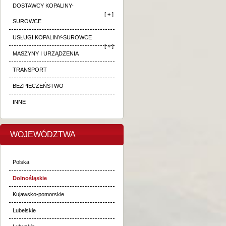
DOSTAWCY KOPALINY-
[ + ]
SUROWCE
USŁUGI KOPALINY-SUROWCE
[ + ]
MASZYNY I URZĄDZENIA
TRANSPORT
BEZPIECZEŃSTWO
INNE
WOJEWÓDZTWA
Polska
Dolnośląskie
Kujawsko-pomorskie
Lubelskie