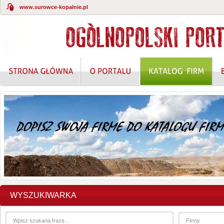
www.surowce-kopalnie.pl
WYSZUKIWARKA