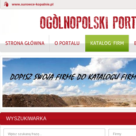
www.surowce-kopalnie.pl
WYSZUKIWARKA