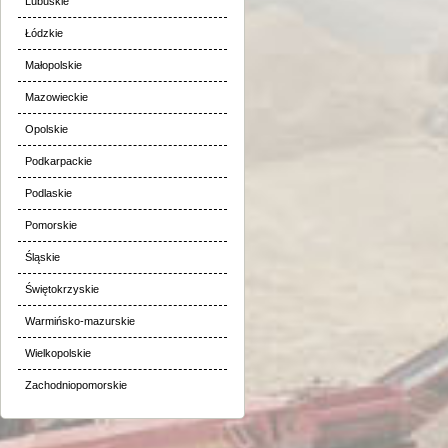
Lubuskie
Łódzkie
Małopolskie
Mazowieckie
Opolskie
Podkarpackie
Podlaskie
Pomorskie
Śląskie
Świętokrzyskie
Warmińsko-mazurskie
Wielkopolskie
Zachodniopomorskie