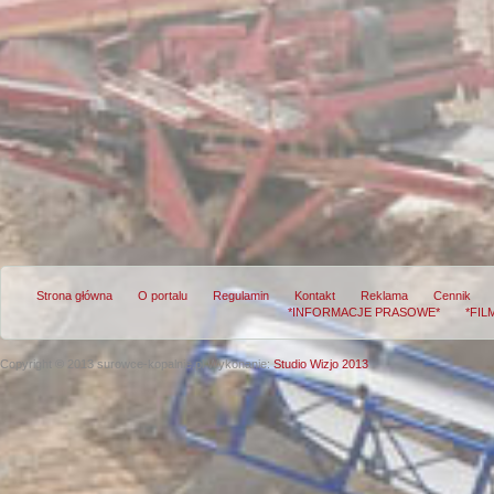
Strona główna
O portalu
Regulamin
Kontakt
Reklama
Cennik
*INFORMACJE PRASOWE*
*FIL
Copyright © 2013 surowce-kopalnie.pl
Wykonanie:
Studio Wizjo 2013