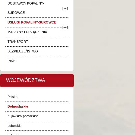
DOSTAWCY KOPALINY-
[ + ]
SUROWCE
USŁUGI KOPALINY-SUROWCE
[ + ]
MASZYNY I URZĄDZENIA
TRANSPORT
BEZPIECZEŃSTWO
INNE
WOJEWÓDZTWA
Polska
Dolnośląskie
Kujawsko-pomorskie
Lubelskie