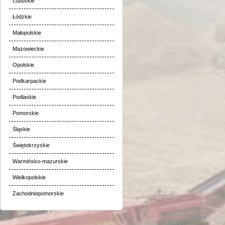
Lubuskie
Łódzkie
Małopolskie
Mazowieckie
Opolskie
Podkarpackie
Podlaskie
Pomorskie
Śląskie
Świętokrzyskie
Warmińsko-mazurskie
Wielkopolskie
Zachodniopomorskie