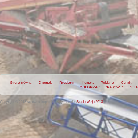
Strona główna
O portalu
Regulamin
Kontakt
Reklama
Cennik
*INFORMACJE PRASOWE*
*FIL
Copyright © 2013 surowce-kopalnie.pl
Wykonanie:
Studio Wizjo 2013