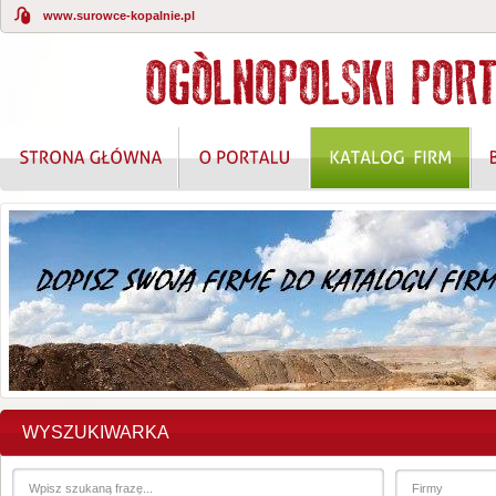
www.surowce-kopalnie.pl
WYSZUKIWARKA