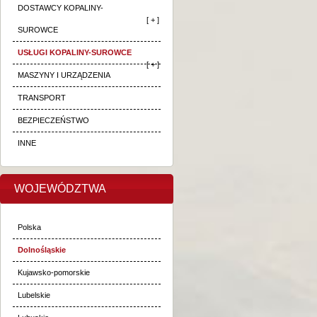
DOSTAWCY KOPALINY-
[ + ]
SUROWCE
USŁUGI KOPALINY-SUROWCE
[ + ]
MASZYNY I URZĄDZENIA
TRANSPORT
BEZPIECZEŃSTWO
INNE
WOJEWÓDZTWA
Polska
Dolnośląskie
Kujawsko-pomorskie
Lubelskie