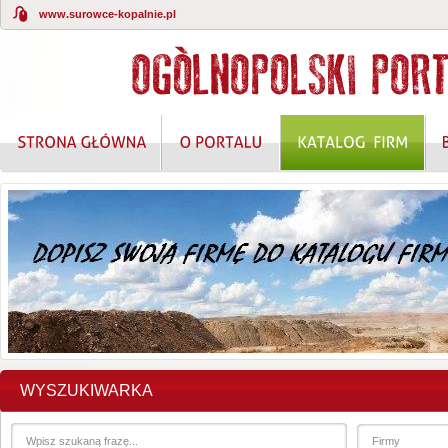
www.surowce-kopalnie.pl
WYSZUKIWARKA