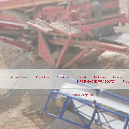
Strona główna
O portalu
Regulamin
Kontakt
Reklama
Cennik
*INFORMACJE PRASOWE*
*FIL
Copyright © 2013 surowce-kopalnie.pl
Wykonanie:
Studio Wizjo 2013