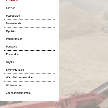
Lubuskie
Łódzkie
Małopolskie
Mazowieckie
Opolskie
Podkarpackie
Podlaskie
Pomorskie
Śląskie
Świętokrzyskie
Warmińsko-mazurskie
Wielkopolskie
Zachodniopomorskie