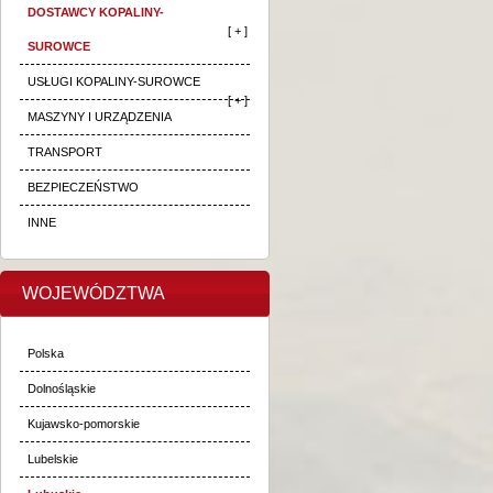
DOSTAWCY KOPALINY-
[ + ]
SUROWCE
USŁUGI KOPALINY-SUROWCE
[ + ]
MASZYNY I URZĄDZENIA
TRANSPORT
BEZPIECZEŃSTWO
INNE
WOJEWÓDZTWA
Polska
Dolnośląskie
Kujawsko-pomorskie
Lubelskie