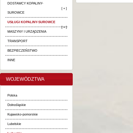
DOSTAWCY KOPALINY-
[ + ]
SUROWCE
USŁUGI KOPALINY-SUROWCE
[ + ]
MASZYNY I URZĄDZENIA
TRANSPORT
BEZPIECZEŃSTWO
INNE
WOJEWÓDZTWA
Polska
Dolnośląskie
Kujawsko-pomorskie
Lubelskie