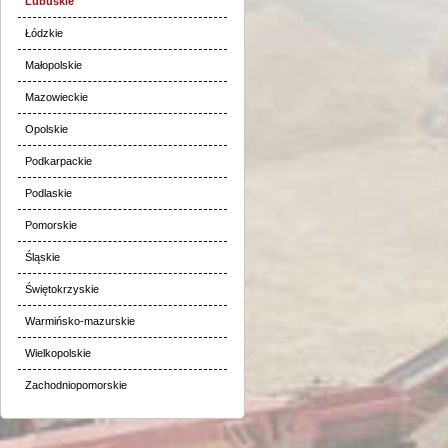
Lubuskie
Łódzkie
Małopolskie
Mazowieckie
Opolskie
Podkarpackie
Podlaskie
Pomorskie
Śląskie
Świętokrzyskie
Warmińsko-mazurskie
Wielkopolskie
Zachodniopomorskie