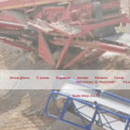
Strona główna
O portalu
Regulamin
Kontakt
Reklama
Cennik
*INFORMACJE PRASOWE*
*FIL
Copyright © 2013 surowce-kopalnie.pl
Wykonanie:
Studio Wizjo 2013