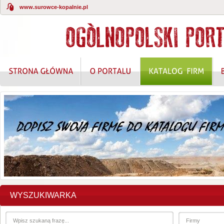
www.surowce-kopalnie.pl
KOMPLEKSOWE ROZWIĄZANIA W ZAKRESIE O
WYSZUKIWARKA