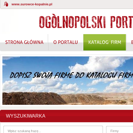
www.surowce-kopalnie.pl
WYSZUKIWARKA