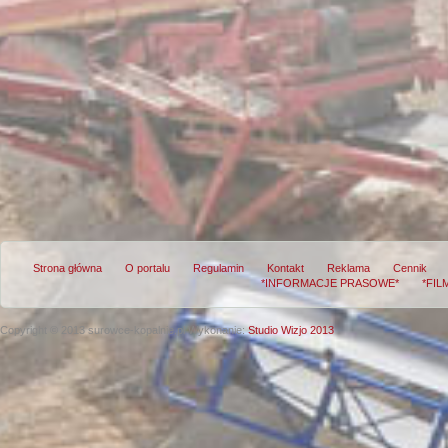
Strona główna
O portalu
Regulamin
Kontakt
Reklama
Cennik
*INFORMACJE PRASOWE*
*FIL
Copyright © 2013 surowce-kopalnie.pl
Wykonanie:
Studio Wizjo 2013