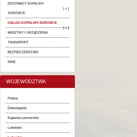
DOSTAWCY KOPALINY-
[ + ]
SUROWCE
USŁUGI KOPALINY-SUROWCE
[ + ]
MASZYNY I URZĄDZENIA
TRANSPORT
BEZPIECZEŃSTWO
INNE
WOJEWÓDZTWA
Polska
Dolnośląskie
Kujawsko-pomorskie
Lubelskie