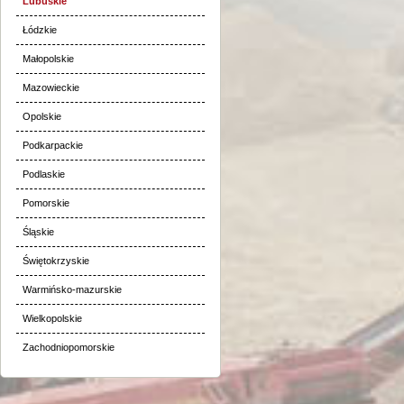
Lubuskie
Łódzkie
Małopolskie
Mazowieckie
Opolskie
Podkarpackie
Podlaskie
Pomorskie
Śląskie
Świętokrzyskie
Warmińsko-mazurskie
Wielkopolskie
Zachodniopomorskie