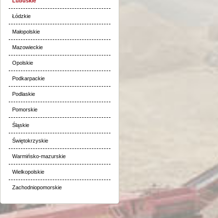
Lubuskie
Łódzkie
Małopolskie
Mazowieckie
Opolskie
Podkarpackie
Podlaskie
Pomorskie
Śląskie
Świętokrzyskie
Warmińsko-mazurskie
Wielkopolskie
Zachodniopomorskie