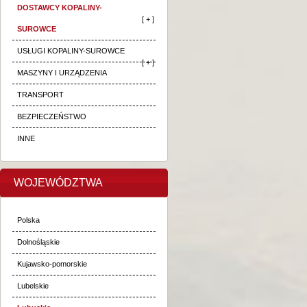
DOSTAWCY KOPALINY-
[ + ]
SUROWCE
USŁUGI KOPALINY-SUROWCE
[ + ]
MASZYNY I URZĄDZENIA
TRANSPORT
BEZPIECZEŃSTWO
INNE
WOJEWÓDZTWA
Polska
Dolnośląskie
Kujawsko-pomorskie
Lubelskie