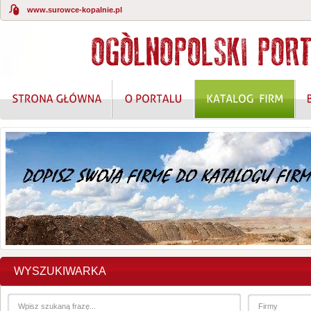
www.surowce-kopalnie.pl
WYSZUKIWARKA