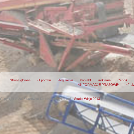
Strona główna
O portalu
Regulamin
Kontakt
Reklama
Cennik
*INFORMACJE PRASOWE*
*FIL
Copyright © 2013 surowce-kopalnie.pl
Wykonanie:
Studio Wizjo 2013