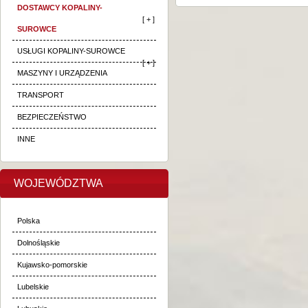
DOSTAWCY KOPALINY-
[ + ]
SUROWCE
USŁUGI KOPALINY-SUROWCE
[ + ]
MASZYNY I URZĄDZENIA
TRANSPORT
BEZPIECZEŃSTWO
INNE
WOJEWÓDZTWA
Polska
Dolnośląskie
Kujawsko-pomorskie
Lubelskie