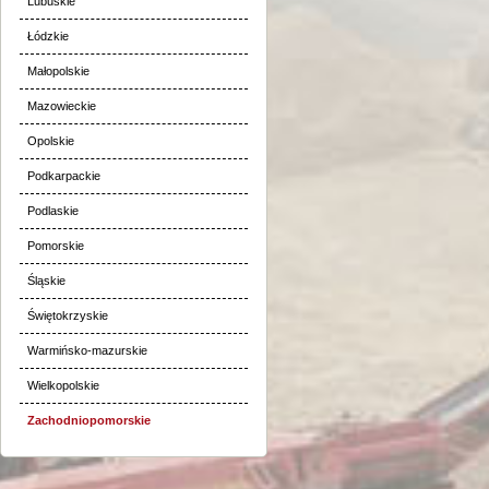
Lubuskie
Łódzkie
Małopolskie
Mazowieckie
Opolskie
Podkarpackie
Podlaskie
Pomorskie
Śląskie
Świętokrzyskie
Warmińsko-mazurskie
Wielkopolskie
Zachodniopomorskie