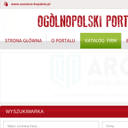
www.surowce-kopalnie.pl
KOMPLEKSOWE ROZWIĄZANIA W ZAKRESIE O
WYSZUKIWARKA