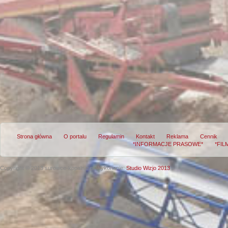
Strona główna
O portalu
Regulamin
Kontakt
Reklama
Cennik
*INFORMACJE PRASOWE*
*FIL
Copyright © 2013 surowce-kopalnie.pl
Wykonanie:
Studio Wizjo 2013