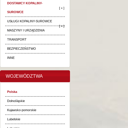
DOSTAWCY KOPALINY-
[ + ]
SUROWCE
USŁUGI KOPALINY-SUROWCE
[ + ]
MASZYNY I URZĄDZENIA
TRANSPORT
BEZPIECZEŃSTWO
INNE
WOJEWÓDZTWA
Polska
Dolnośląskie
Kujawsko-pomorskie
Lubelskie