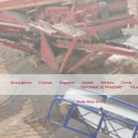
Strona główna
O portalu
Regulamin
Kontakt
Reklama
Cennik
*INFORMACJE PRASOWE*
*FIL
Copyright © 2013 surowce-kopalnie.pl
Wykonanie:
Studio Wizjo 2013