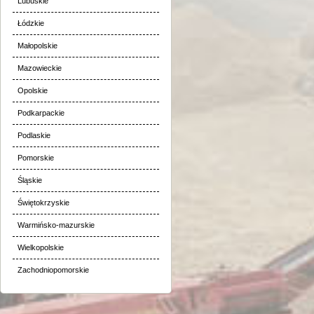
Lubuskie
Łódzkie
Małopolskie
Mazowieckie
Opolskie
Podkarpackie
Podlaskie
Pomorskie
Śląskie
Świętokrzyskie
Warmińsko-mazurskie
Wielkopolskie
Zachodniopomorskie