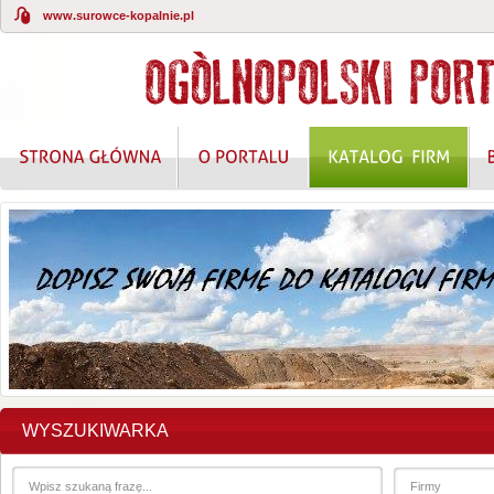
www.surowce-kopalnie.pl
WYSZUKIWARKA