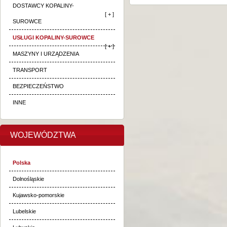
DOSTAWCY KOPALINY-
[ + ]
SUROWCE
USŁUGI KOPALINY-SUROWCE
[ + ]
MASZYNY I URZĄDZENIA
TRANSPORT
BEZPIECZEŃSTWO
INNE
WOJEWÓDZTWA
Polska
Dolnośląskie
Kujawsko-pomorskie
Lubelskie