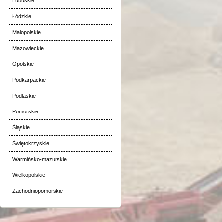
Lubuskie
Łódzkie
Małopolskie
Mazowieckie
Opolskie
Podkarpackie
Podlaskie
Pomorskie
Śląskie
Świętokrzyskie
Warmińsko-mazurskie
Wielkopolskie
Zachodniopomorskie