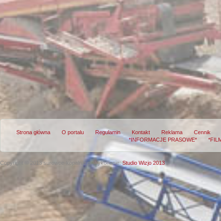
Strona główna
O portalu
Regulamin
Kontakt
Reklama
Cennik
*INFORMACJE PRASOWE*
*FIL
Copyright © 2013 surowce-kopalnie.pl
Wykonanie:
Studio Wizjo 2013