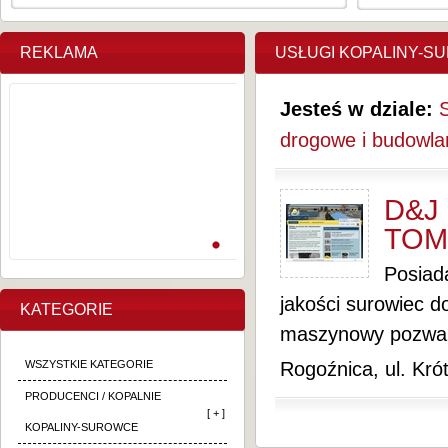
REKLAMA
USŁUGI KOPALINY-S
Jesteś w dziale:
drogowe i budowla
D&J
TOM
Posiad
jakości surowiec 
KATEGORIE
maszynowy pozwala
WSZYSTKIE KATEGORIE
Rogoźnica, ul. Kró
PRODUCENCI / KOPALNIE
[ + ]
KOPALINY-SUROWCE