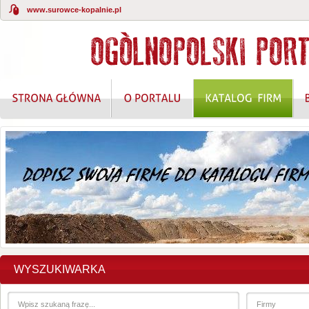
www.surowce-kopalnie.pl
WYSZUKIWARKA