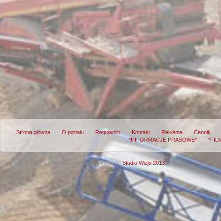
Strona główna
O portalu
Regulamin
Kontakt
Reklama
Cennik
*INFORMACJE PRASOWE*
*FIL
Copyright © 2013 surowce-kopalnie.pl
Wykonanie:
Studio Wizjo 2013