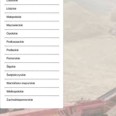
Lubuskie
Łódzkie
Małopolskie
Mazowieckie
Opolskie
Podkarpackie
Podlaskie
Pomorskie
Śląskie
Świętokrzyskie
Warmińsko-mazurskie
Wielkopolskie
Zachodniopomorskie