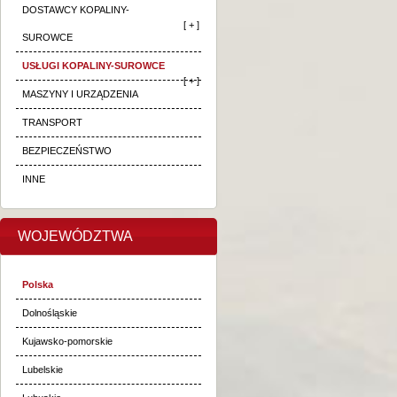
DOSTAWCY KOPALINY-
[ + ]
SUROWCE
USŁUGI KOPALINY-SUROWCE
[ + ]
MASZYNY I URZĄDZENIA
TRANSPORT
BEZPIECZEŃSTWO
INNE
WOJEWÓDZTWA
Polska
Dolnośląskie
Kujawsko-pomorskie
Lubelskie