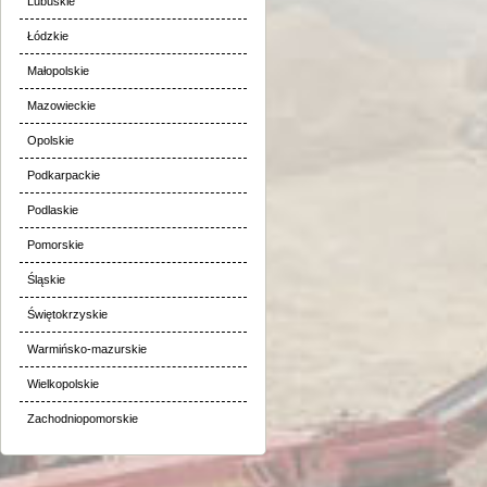
Lubuskie
Łódzkie
Małopolskie
Mazowieckie
Opolskie
Podkarpackie
Podlaskie
Pomorskie
Śląskie
Świętokrzyskie
Warmińsko-mazurskie
Wielkopolskie
Zachodniopomorskie