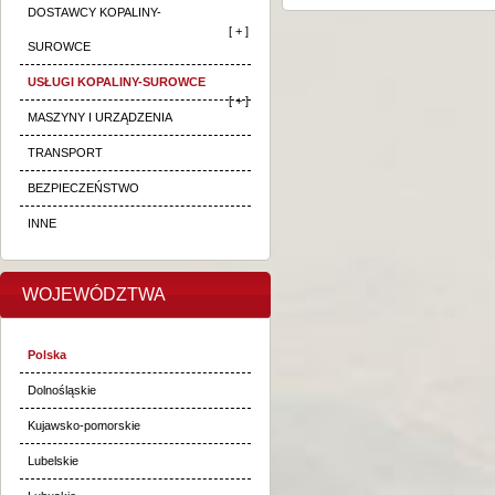
DOSTAWCY KOPALINY-
[ + ]
SUROWCE
USŁUGI KOPALINY-SUROWCE
[ + ]
MASZYNY I URZĄDZENIA
TRANSPORT
BEZPIECZEŃSTWO
INNE
WOJEWÓDZTWA
Polska
Dolnośląskie
Kujawsko-pomorskie
Lubelskie