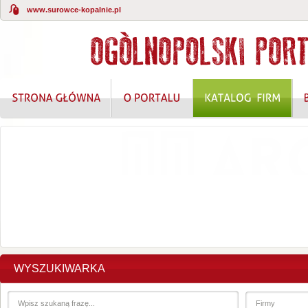
www.surowce-kopalnie.pl
KOMPLEKSOWE ROZWIĄZANIA W ZAKRESIE O
WYSZUKIWARKA