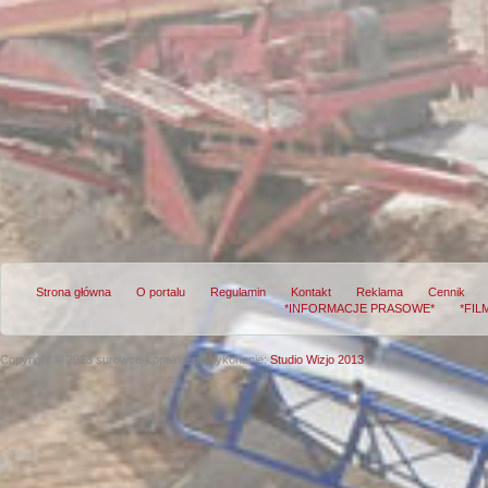
Strona główna
O portalu
Regulamin
Kontakt
Reklama
Cennik
*INFORMACJE PRASOWE*
*FIL
Copyright © 2013 surowce-kopalnie.pl
Wykonanie:
Studio Wizjo 2013