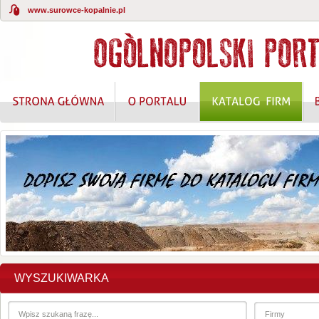
www.surowce-kopalnie.pl
WYSZUKIWARKA