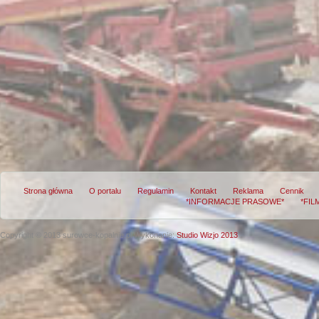
Strona główna
O portalu
Regulamin
Kontakt
Reklama
Cennik
*INFORMACJE PRASOWE*
*FIL
Copyright © 2013 surowce-kopalnie.pl
Wykonanie:
Studio Wizjo 2013