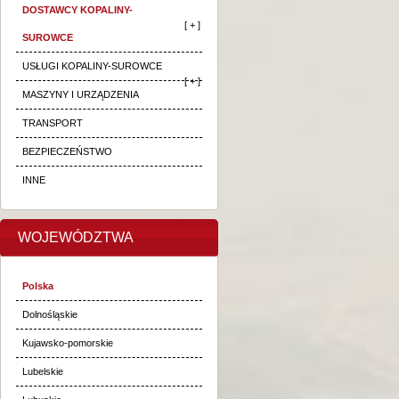
DOSTAWCY KOPALINY-
[ + ]
SUROWCE
USŁUGI KOPALINY-SUROWCE
[ + ]
MASZYNY I URZĄDZENIA
TRANSPORT
BEZPIECZEŃSTWO
INNE
WOJEWÓDZTWA
Polska
Dolnośląskie
Kujawsko-pomorskie
Lubelskie