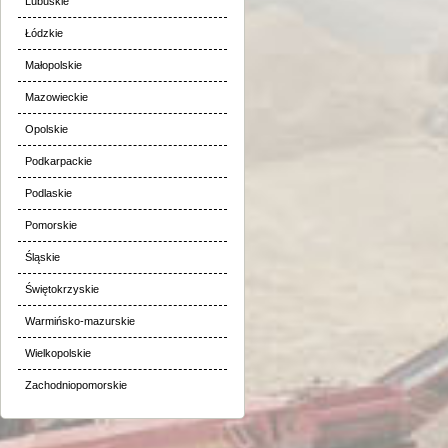
Lubuskie
Łódzkie
Małopolskie
Mazowieckie
Opolskie
Podkarpackie
Podlaskie
Pomorskie
Śląskie
Świętokrzyskie
Warmińsko-mazurskie
Wielkopolskie
Zachodniopomorskie