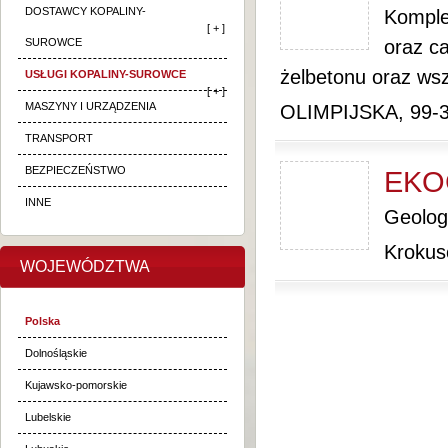
DOSTAWCY KOPALINY-
Komple
[ + ]
SUROWCE
oraz ca
żelbetonu oraz wsze
USŁUGI KOPALINY-SUROWCE
[ + ]
MASZYNY I URZĄDZENIA
OLIMPIJSKA, 99-
TRANSPORT
BEZPIECZEŃSTWO
EKO
INNE
Geologi
Krokus
WOJEWÓDZTWA
Polska
Dolnośląskie
Kujawsko-pomorskie
Lubelskie