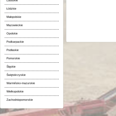
Lubuskie
Łódzkie
Małopolskie
Mazowieckie
Opolskie
Podkarpackie
Podlaskie
Pomorskie
Śląskie
Świętokrzyskie
Warmińsko-mazurskie
Wielkopolskie
Zachodniopomorskie