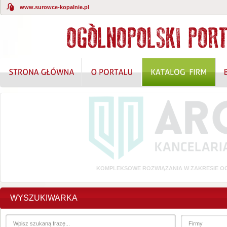
www.surowce-kopalnie.pl
KOMPLEKSOWE ROZWIĄZANIA W ZAKRESIE O
WYSZUKIWARKA