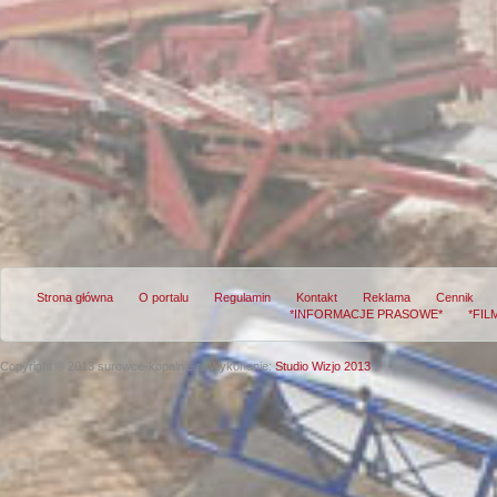
Strona główna
O portalu
Regulamin
Kontakt
Reklama
Cennik
*INFORMACJE PRASOWE*
*FIL
Copyright © 2013 surowce-kopalnie.pl
Wykonanie:
Studio Wizjo 2013