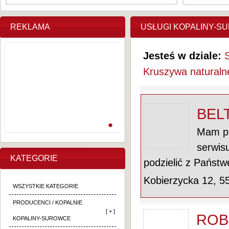
REKLAMA
USŁUGI KOPALINY-S
Jesteś w dziale:
Kruszywa naturalne
BEL
Mam pr
serwis
KATEGORIE
podzielić z Państ
Kobierzycka 12, 5
WSZYSTKIE KATEGORIE
PRODUCENCI / KOPALNIE
[ + ]
ROB
KOPALINY-SUROWCE