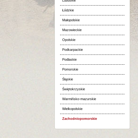
Lubuskie
Łódzkie
Małopolskie
Mazowieckie
Opolskie
Podkarpackie
Podlaskie
Pomorskie
Śląskie
Świętokrzyskie
Warmińsko-mazurskie
Wielkopolskie
Zachodniopomorskie