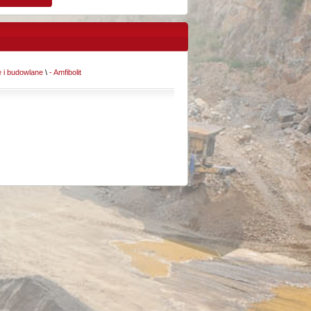
 i budowlane
\
- Amfibolit