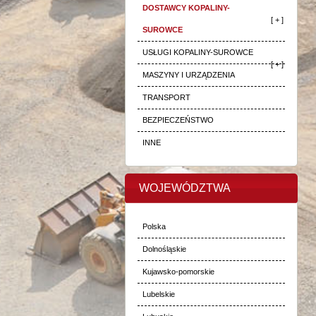
DOSTAWCY KOPALINY-
[ + ]
SUROWCE
USŁUGI KOPALINY-SUROWCE
[ + ]
MASZYNY I URZĄDZENIA
TRANSPORT
BEZPIECZEŃSTWO
INNE
WOJEWÓDZTWA
Polska
Dolnośląskie
Kujawsko-pomorskie
Lubelskie