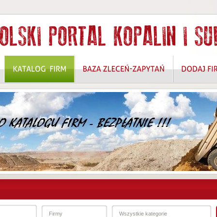
 ROZWIĄZANIA W ZAKRESIE OCHRONY DANYCH OSOBOWYCH I BEZPIECZEŃSTW