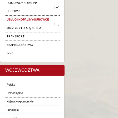
DOSTAWCY KOPALINY-
[ + ]
SUROWCE
USŁUGI KOPALINY-SUROWCE
[ + ]
MASZYNY I URZĄDZENIA
TRANSPORT
BEZPIECZEŃSTWO
INNE
WOJEWÓDZTWA
Polska
Dolnośląskie
Kujawsko-pomorskie
Lubelskie