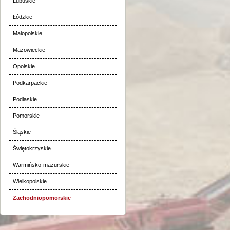
Lubuskie
Łódzkie
Małopolskie
Mazowieckie
Opolskie
Podkarpackie
Podlaskie
Pomorskie
Śląskie
Świętokrzyskie
Warmińsko-mazurskie
Wielkopolskie
Zachodniopomorskie