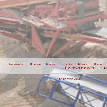
Strona główna
O portalu
Regulamin
Kontakt
Reklama
Cennik
*INFORMACJE PRASOWE*
*FIL
Copyright © 2013 surowce-kopalnie.pl
Wykonanie:
Studio Wizjo 2013