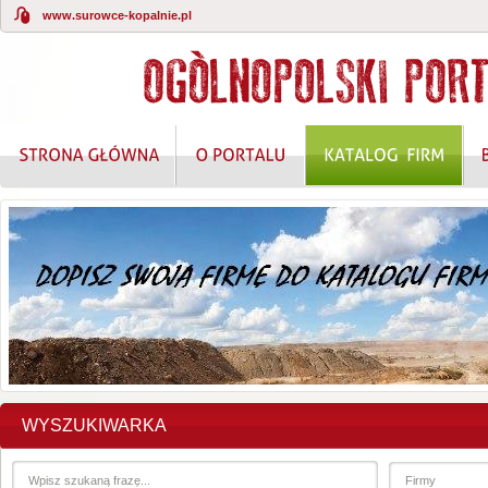
www.surowce-kopalnie.pl
WYSZUKIWARKA