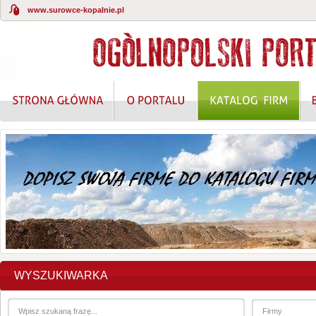
www.surowce-kopalnie.pl
WYSZUKIWARKA