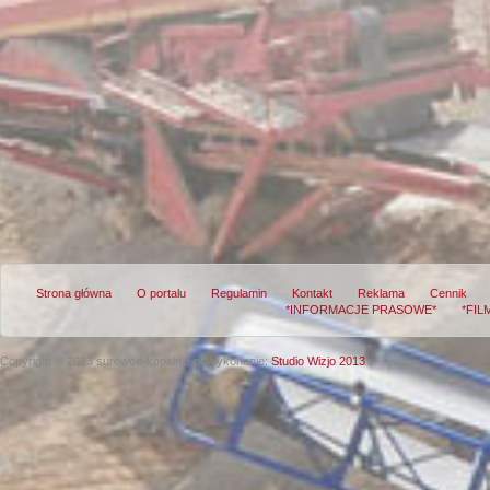
Strona główna
O portalu
Regulamin
Kontakt
Reklama
Cennik
*INFORMACJE PRASOWE*
*FIL
Copyright © 2013 surowce-kopalnie.pl
Wykonanie:
Studio Wizjo 2013