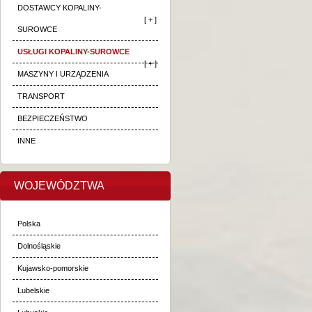
DOSTAWCY KOPALINY-
[ + ]
SUROWCE
USŁUGI KOPALINY-SUROWCE
[ + ]
MASZYNY I URZĄDZENIA
TRANSPORT
BEZPIECZEŃSTWO
INNE
WOJEWÓDZTWA
Polska
Dolnośląskie
Kujawsko-pomorskie
Lubelskie