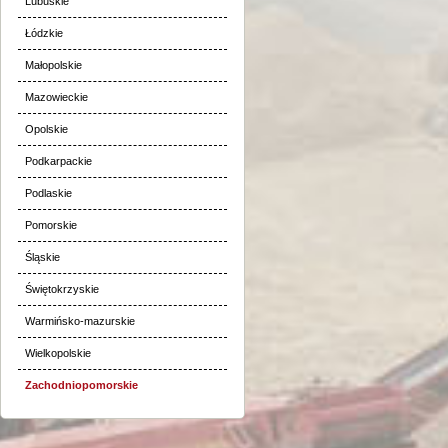
Lubuskie
Łódzkie
Małopolskie
Mazowieckie
Opolskie
Podkarpackie
Podlaskie
Pomorskie
Śląskie
Świętokrzyskie
Warmińsko-mazurskie
Wielkopolskie
Zachodniopomorskie