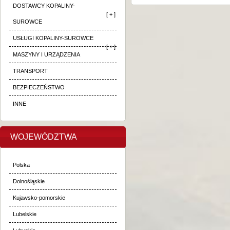
DOSTAWCY KOPALINY-
[ + ]
SUROWCE
USŁUGI KOPALINY-SUROWCE
[ + ]
MASZYNY I URZĄDZENIA
TRANSPORT
BEZPIECZEŃSTWO
INNE
WOJEWÓDZTWA
Polska
Dolnośląskie
Kujawsko-pomorskie
Lubelskie