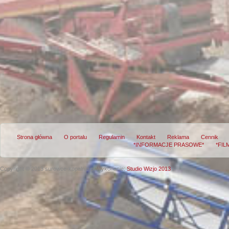
Strona główna
O portalu
Regulamin
Kontakt
Reklama
Cennik
*INFORMACJE PRASOWE*
*FIL
Copyright © 2013 surowce-kopalnie.pl
Wykonanie:
Studio Wizjo 2013