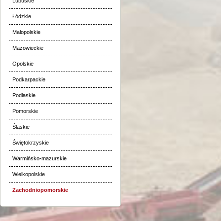
Lubuskie
Łódzkie
Małopolskie
Mazowieckie
Opolskie
Podkarpackie
Podlaskie
Pomorskie
Śląskie
Świętokrzyskie
Warmińsko-mazurskie
Wielkopolskie
Zachodniopomorskie