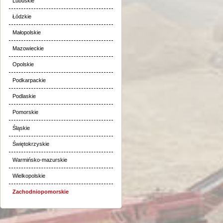
Lubuskie
Łódzkie
Małopolskie
Mazowieckie
Opolskie
Podkarpackie
Podlaskie
Pomorskie
Śląskie
Świętokrzyskie
Warmińsko-mazurskie
Wielkopolskie
Zachodniopomorskie