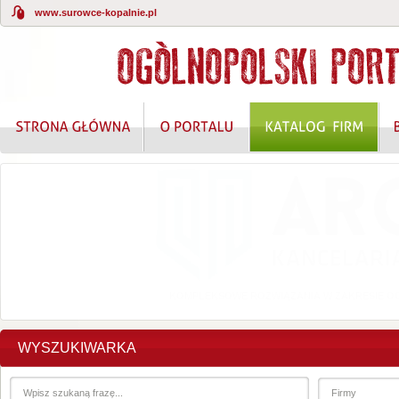
www.surowce-kopalnie.pl
KOMPLEKSOWE ROZWIĄZANIA W ZAKRESIE O
WYSZUKIWARKA