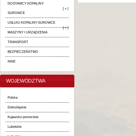
DOSTAWCY KOPALINY-
[ + ]
SUROWCE
USŁUGI KOPALINY-SUROWCE
[ + ]
MASZYNY I URZĄDZENIA
TRANSPORT
BEZPIECZEŃSTWO
INNE
WOJEWÓDZTWA
Polska
Dolnośląskie
Kujawsko-pomorskie
Lubelskie