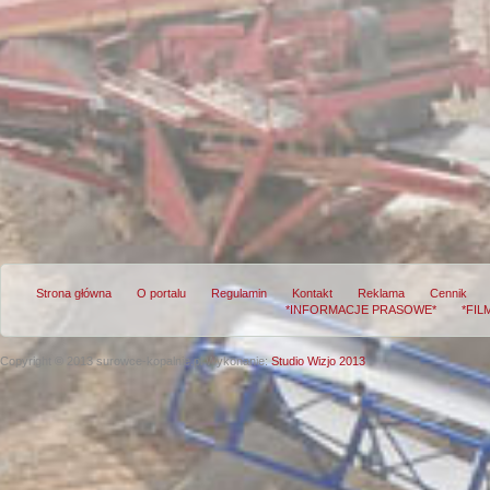
Strona główna
O portalu
Regulamin
Kontakt
Reklama
Cennik
*INFORMACJE PRASOWE*
*FIL
Copyright © 2013 surowce-kopalnie.pl
Wykonanie:
Studio Wizjo 2013