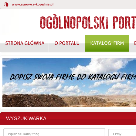
www.surowce-kopalnie.pl
KOMPLEKSOWE ROZWIĄZANIA W ZAKRESIE O
WYSZUKIWARKA