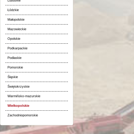
Lubuskie
Łódzkie
Małopolskie
Mazowieckie
Opolskie
Podkarpackie
Podlaskie
Pomorskie
Śląskie
Świętokrzyskie
Warmińsko-mazurskie
Wielkopolskie
Zachodniopomorskie