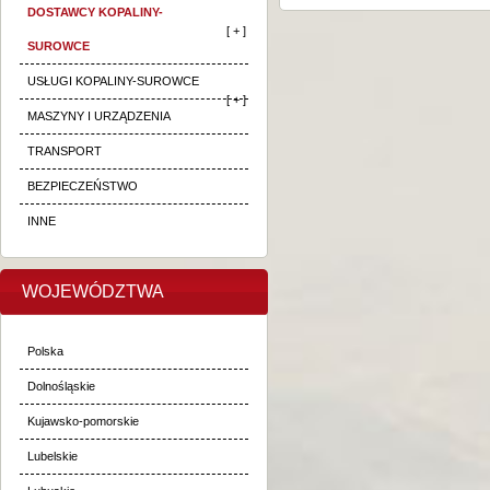
DOSTAWCY KOPALINY-
[ + ]
SUROWCE
USŁUGI KOPALINY-SUROWCE
[ + ]
MASZYNY I URZĄDZENIA
TRANSPORT
BEZPIECZEŃSTWO
INNE
WOJEWÓDZTWA
Polska
Dolnośląskie
Kujawsko-pomorskie
Lubelskie