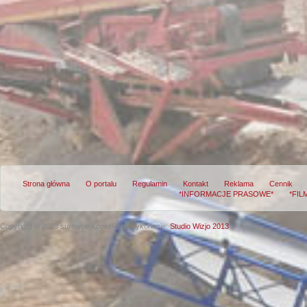
Strona główna
O portalu
Regulamin
Kontakt
Reklama
Cennik
*INFORMACJE PRASOWE*
*FIL
Copyright © 2013 surowce-kopalnie.pl
Wykonanie:
Studio Wizjo 2013