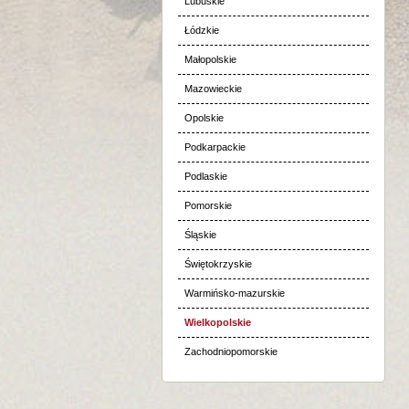
Lubuskie
Łódzkie
Małopolskie
Mazowieckie
Opolskie
Podkarpackie
Podlaskie
Pomorskie
Śląskie
Świętokrzyskie
Warmińsko-mazurskie
Wielkopolskie
Zachodniopomorskie