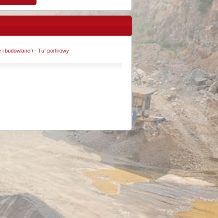
 i budowlane
\
- Tuf porfirowy