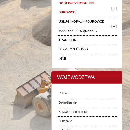
DOSTAWCY KOPALINY-
[ + ]
SUROWCE
USŁUGI KOPALINY-SUROWCE
[ + ]
MASZYNY I URZĄDZENIA
TRANSPORT
BEZPIECZEŃSTWO
INNE
WOJEWÓDZTWA
Polska
Dolnośląskie
Kujawsko-pomorskie
Lubelskie