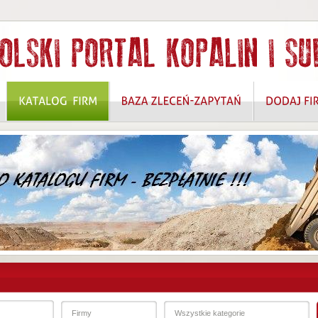
 ROZWIĄZANIA W ZAKRESIE OCHRONY DANYCH OSOBOWYCH I BEZPIECZEŃSTW