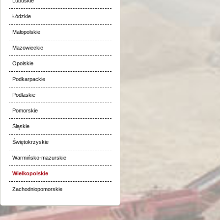
Lubuskie
Łódzkie
Małopolskie
Mazowieckie
Opolskie
Podkarpackie
Podlaskie
Pomorskie
Śląskie
Świętokrzyskie
Warmińsko-mazurskie
Wielkopolskie
Zachodniopomorskie