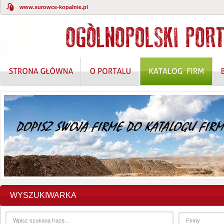
www.surowce-kopalnie.pl
WYSZUKIWARKA