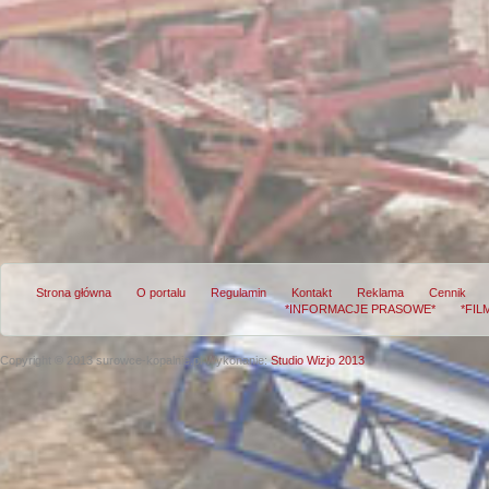
Strona główna
O portalu
Regulamin
Kontakt
Reklama
Cennik
*INFORMACJE PRASOWE*
*FIL
Copyright © 2013 surowce-kopalnie.pl
Wykonanie:
Studio Wizjo 2013