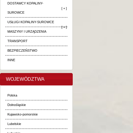
DOSTAWCY KOPALINY-
[ + ]
SUROWCE
USŁUGI KOPALINY-SUROWCE
[ + ]
MASZYNY I URZĄDZENIA
TRANSPORT
BEZPIECZEŃSTWO
INNE
WOJEWÓDZTWA
Polska
Dolnośląskie
Kujawsko-pomorskie
Lubelskie