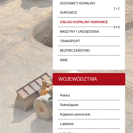
DOSTAWCY KOPALINY-
[ + ]
SUROWCE
USŁUGI KOPALINY-SUROWCE
[ + ]
MASZYNY I URZĄDZENIA
TRANSPORT
BEZPIECZEŃSTWO
INNE
WOJEWÓDZTWA
Polska
Dolnośląskie
Kujawsko-pomorskie
Lubelskie