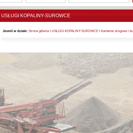
USŁUGI KOPALINY-SUROWCE
Jesteś w dziale:
Strona główna
\
USŁUGI KOPALINY-SUROWCE
\
Kamienie drogowe i b