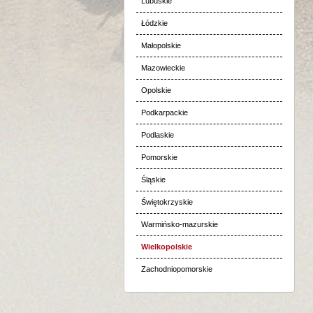
Lubuskie
Łódzkie
Małopolskie
Mazowieckie
Opolskie
Podkarpackie
Podlaskie
Pomorskie
Śląskie
Świętokrzyskie
Warmińsko-mazurskie
Wielkopolskie
Zachodniopomorskie