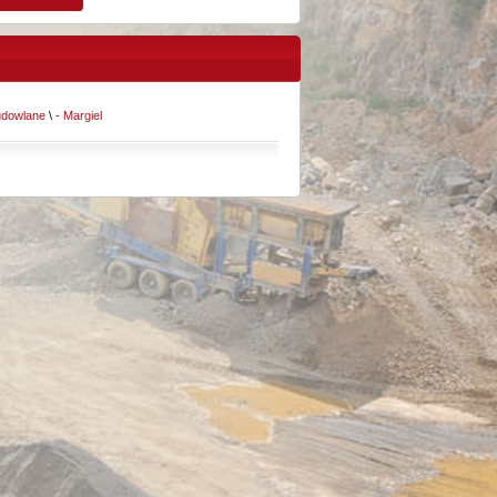
udowlane
\
- Margiel