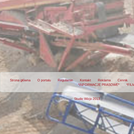
Strona główna
O portalu
Regulamin
Kontakt
Reklama
Cennik
*INFORMACJE PRASOWE*
*FIL
Copyright © 2013 surowce-kopalnie.pl
Wykonanie:
Studio Wizjo 2013