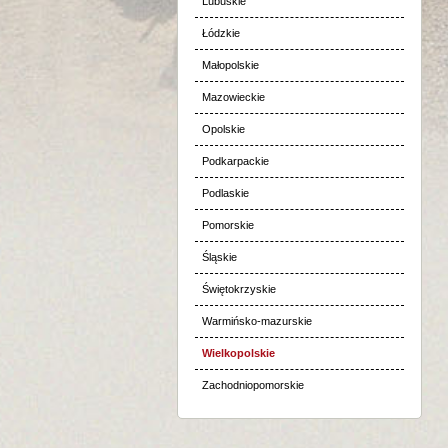
Lubuskie
Łódzkie
Małopolskie
Mazowieckie
Opolskie
Podkarpackie
Podlaskie
Pomorskie
Śląskie
Świętokrzyskie
Warmińsko-mazurskie
Wielkopolskie
Zachodniopomorskie