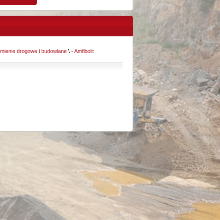
mienie drogowe i budowlane
\
- Amfibolit