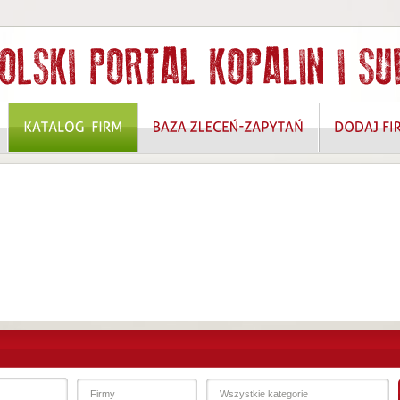
 ROZWIĄZANIA W ZAKRESIE OCHRONY DANYCH OSOBOWYCH I BEZPIECZEŃSTW