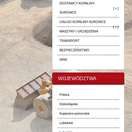
DOSTAWCY KOPALINY-
[ + ]
SUROWCE
USŁUGI KOPALINY-SUROWCE
[ + ]
MASZYNY I URZĄDZENIA
TRANSPORT
BEZPIECZEŃSTWO
INNE
WOJEWÓDZTWA
Polska
Dolnośląskie
Kujawsko-pomorskie
Lubelskie