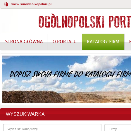
www.surowce-kopalnie.pl
WYSZUKIWARKA