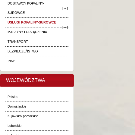
DOSTAWCY KOPALINY-
[ + ]
SUROWCE
USŁUGI KOPALINY-SUROWCE
[ + ]
MASZYNY I URZĄDZENIA
TRANSPORT
BEZPIECZEŃSTWO
INNE
WOJEWÓDZTWA
Polska
Dolnośląskie
Kujawsko-pomorskie
Lubelskie