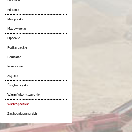
Lubuskie
Łódzkie
Małopolskie
Mazowieckie
Opolskie
Podkarpackie
Podlaskie
Pomorskie
Śląskie
Świętokrzyskie
Warmińsko-mazurskie
Wielkopolskie
Zachodniopomorskie