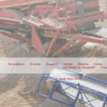
Strona główna
O portalu
Regulamin
Kontakt
Reklama
Cennik
*INFORMACJE PRASOWE*
*FIL
Copyright © 2013 surowce-kopalnie.pl
Wykonanie:
Studio Wizjo 2013