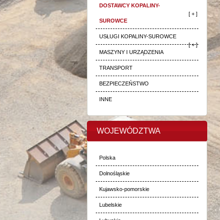
DOSTAWCY KOPALINY-
[ + ]
SUROWCE
USŁUGI KOPALINY-SUROWCE
[ + ]
MASZYNY I URZĄDZENIA
TRANSPORT
BEZPIECZEŃSTWO
INNE
WOJEWÓDZTWA
Polska
Dolnośląskie
Kujawsko-pomorskie
Lubelskie