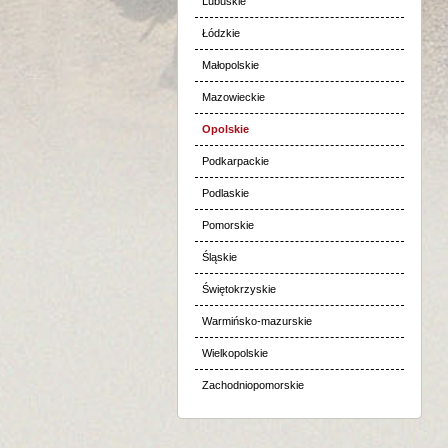
Lubuskie
Łódzkie
Małopolskie
Mazowieckie
Opolskie
Podkarpackie
Podlaskie
Pomorskie
Śląskie
Świętokrzyskie
Warmińsko-mazurskie
Wielkopolskie
Zachodniopomorskie