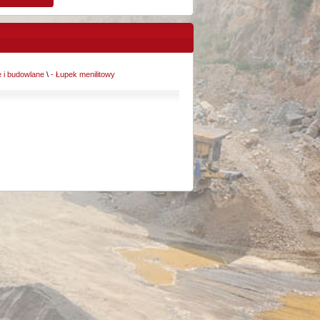
 i budowlane
\
- Łupek menilitowy