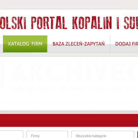
 ROZWIĄZANIA W ZAKRESIE OCHRONY DANYCH OSOBOWYCH I BEZPIECZEŃSTW