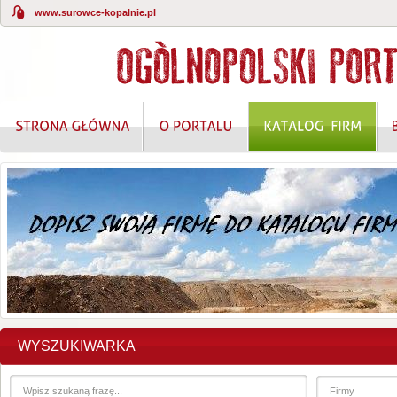
www.surowce-kopalnie.pl
WYSZUKIWARKA