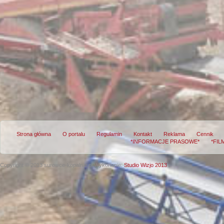
Strona główna
O portalu
Regulamin
Kontakt
Reklama
Cennik
*INFORMACJE PRASOWE*
*FIL
Copyright © 2013 surowce-kopalnie.pl
Wykonanie:
Studio Wizjo 2013