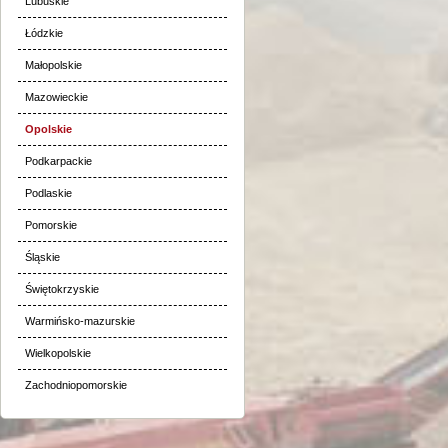
Lubuskie
Łódzkie
Małopolskie
Mazowieckie
Opolskie
Podkarpackie
Podlaskie
Pomorskie
Śląskie
Świętokrzyskie
Warmińsko-mazurskie
Wielkopolskie
Zachodniopomorskie