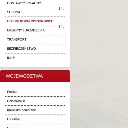
DOSTAWCY KOPALINY-
[ + ]
SUROWCE
USŁUGI KOPALINY-SUROWCE
[ + ]
MASZYNY I URZĄDZENIA
TRANSPORT
BEZPIECZEŃSTWO
INNE
WOJEWÓDZTWA
Polska
Dolnośląskie
Kujawsko-pomorskie
Lubelskie