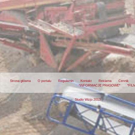
Strona główna
O portalu
Regulamin
Kontakt
Reklama
Cennik
*INFORMACJE PRASOWE*
*FIL
Copyright © 2013 surowce-kopalnie.pl
Wykonanie:
Studio Wizjo 2013