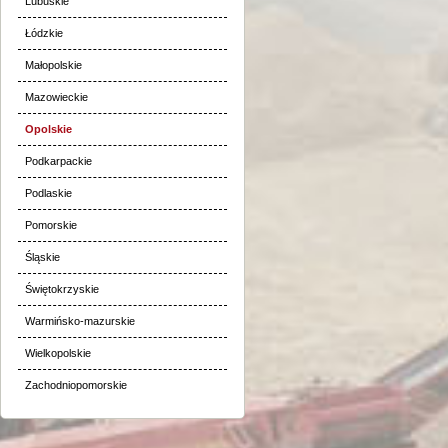
Lubuskie
Łódzkie
Małopolskie
Mazowieckie
Opolskie
Podkarpackie
Podlaskie
Pomorskie
Śląskie
Świętokrzyskie
Warmińsko-mazurskie
Wielkopolskie
Zachodniopomorskie