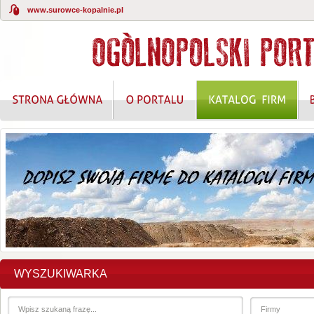
www.surowce-kopalnie.pl
KOMPLEKSOWE ROZWIĄZANIA W ZAKRESIE O
WYSZUKIWARKA