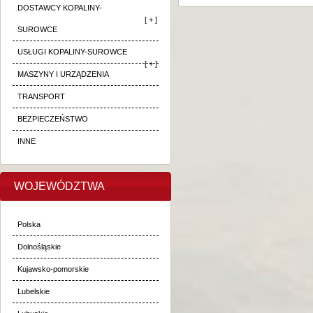
DOSTAWCY KOPALINY-
[ + ]
SUROWCE
USŁUGI KOPALINY-SUROWCE
[ + ]
MASZYNY I URZĄDZENIA
TRANSPORT
BEZPIECZEŃSTWO
INNE
WOJEWÓDZTWA
Polska
Dolnośląskie
Kujawsko-pomorskie
Lubelskie