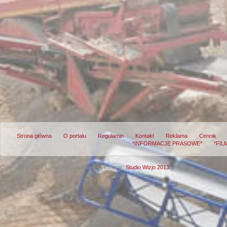
Strona główna
O portalu
Regulamin
Kontakt
Reklama
Cennik
*INFORMACJE PRASOWE*
*FIL
Copyright © 2013 surowce-kopalnie.pl
Wykonanie:
Studio Wizjo 2013