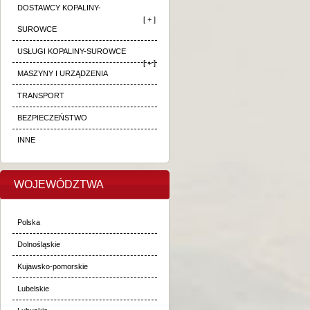
DOSTAWCY KOPALINY-
[ + ]
SUROWCE
USŁUGI KOPALINY-SUROWCE
[ + ]
MASZYNY I URZĄDZENIA
TRANSPORT
BEZPIECZEŃSTWO
INNE
WOJEWÓDZTWA
Polska
Dolnośląskie
Kujawsko-pomorskie
Lubelskie