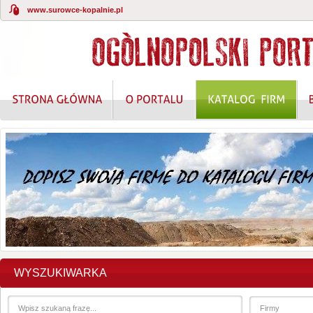
www.surowce-kopalnie.pl
WYSZUKIWARKA