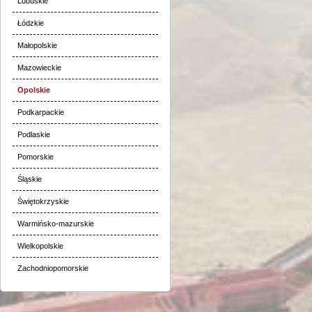
Lubuskie
Łódzkie
Małopolskie
Mazowieckie
Opolskie
Podkarpackie
Podlaskie
Pomorskie
Śląskie
Świętokrzyskie
Warmińsko-mazurskie
Wielkopolskie
Zachodniopomorskie