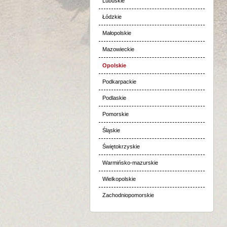
Lubuskie
Łódzkie
Małopolskie
Mazowieckie
Opolskie
Podkarpackie
Podlaskie
Pomorskie
Śląskie
Świętokrzyskie
Warmińsko-mazurskie
Wielkopolskie
Zachodniopomorskie