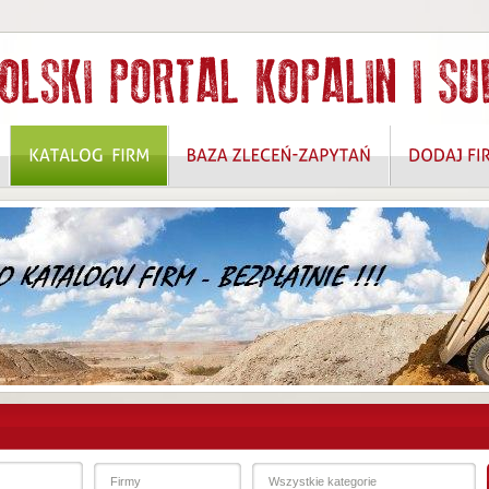
 ROZWIĄZANIA W ZAKRESIE OCHRONY DANYCH OSOBOWYCH I BEZPIECZEŃSTW