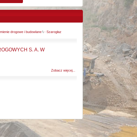
mienie drogowe i budowlane
\
- Szarogłaz
GOWYCH S. A. W
Zobacz więcej...