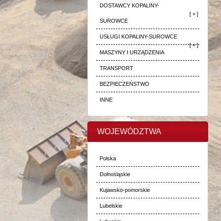
DOSTAWCY KOPALINY-
[ + ]
SUROWCE
USŁUGI KOPALINY-SUROWCE
[ + ]
MASZYNY I URZĄDZENIA
TRANSPORT
BEZPIECZEŃSTWO
INNE
WOJEWÓDZTWA
Polska
Dolnośląskie
Kujawsko-pomorskie
Lubelskie