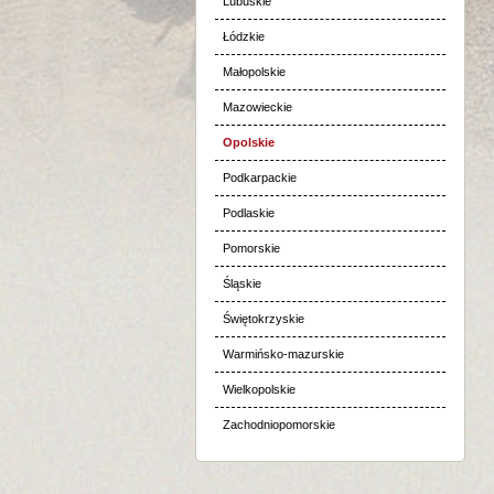
Lubuskie
Łódzkie
Małopolskie
Mazowieckie
Opolskie
Podkarpackie
Podlaskie
Pomorskie
Śląskie
Świętokrzyskie
Warmińsko-mazurskie
Wielkopolskie
Zachodniopomorskie