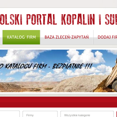
 ROZWIĄZANIA W ZAKRESIE OCHRONY DANYCH OSOBOWYCH I BEZPIECZEŃSTW