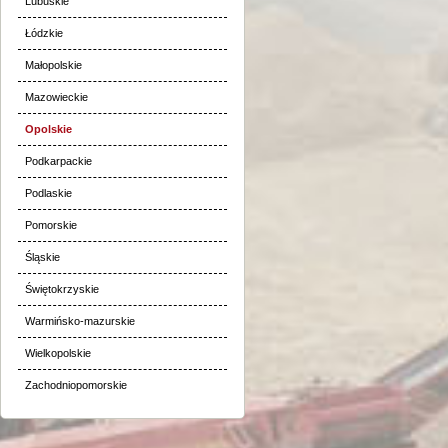
Lubuskie
Łódzkie
Małopolskie
Mazowieckie
Opolskie
Podkarpackie
Podlaskie
Pomorskie
Śląskie
Świętokrzyskie
Warmińsko-mazurskie
Wielkopolskie
Zachodniopomorskie