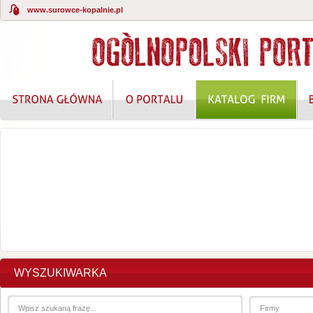
www.surowce-kopalnie.pl
KOMPLEKSOWE ROZWIĄZANIA W ZAKRESIE O
WYSZUKIWARKA