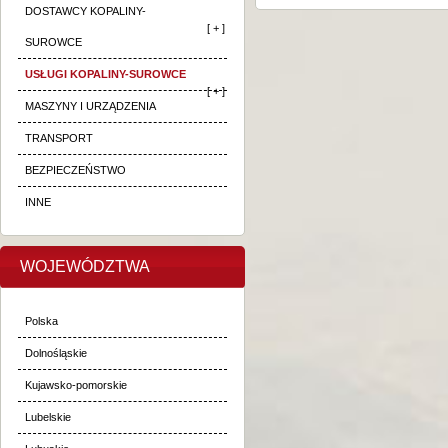
DOSTAWCY KOPALINY-
[ + ]
SUROWCE
USŁUGI KOPALINY-SUROWCE
[ + ]
MASZYNY I URZĄDZENIA
TRANSPORT
BEZPIECZEŃSTWO
INNE
WOJEWÓDZTWA
Polska
Dolnośląskie
Kujawsko-pomorskie
Lubelskie