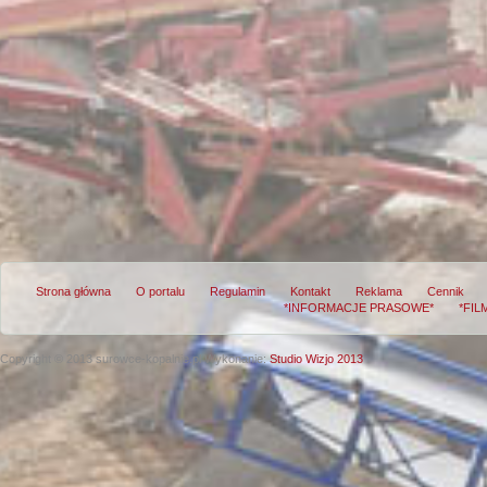
Strona główna
O portalu
Regulamin
Kontakt
Reklama
Cennik
*INFORMACJE PRASOWE*
*FIL
Copyright © 2013 surowce-kopalnie.pl
Wykonanie:
Studio Wizjo 2013