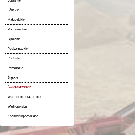
Lubuskie
Łódzkie
Małopolskie
Mazowieckie
Opolskie
Podkarpackie
Podlaskie
Pomorskie
Śląskie
Świętokrzyskie
Warmińsko-mazurskie
Wielkopolskie
Zachodniopomorskie