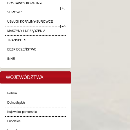
DOSTAWCY KOPALINY-
[ + ]
SUROWCE
USŁUGI KOPALINY-SUROWCE
[ + ]
MASZYNY I URZĄDZENIA
TRANSPORT
BEZPIECZEŃSTWO
INNE
WOJEWÓDZTWA
Polska
Dolnośląskie
Kujawsko-pomorskie
Lubelskie