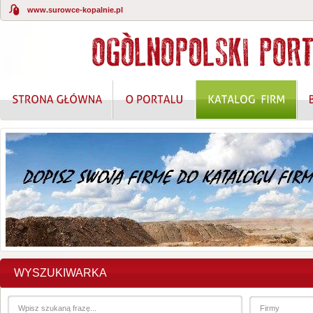
www.surowce-kopalnie.pl
WYSZUKIWARKA