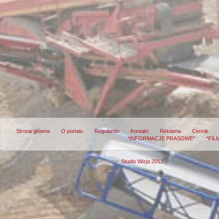
Strona główna
O portalu
Regulamin
Kontakt
Reklama
Cennik
*INFORMACJE PRASOWE*
*FIL
Copyright © 2013 surowce-kopalnie.pl
Wykonanie:
Studio Wizjo 2013