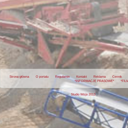
Strona główna
O portalu
Regulamin
Kontakt
Reklama
Cennik
*INFORMACJE PRASOWE*
*FIL
Copyright © 2013 surowce-kopalnie.pl
Wykonanie:
Studio Wizjo 2013