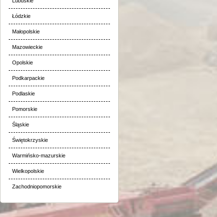
Lubuskie
Łódzkie
Małopolskie
Mazowieckie
Opolskie
Podkarpackie
Podlaskie
Pomorskie
Śląskie
Świętokrzyskie
Warmińsko-mazurskie
Wielkopolskie
Zachodniopomorskie