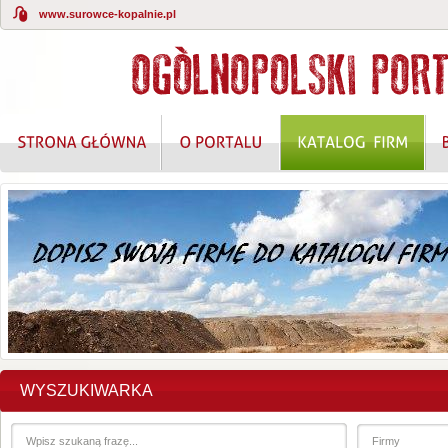
www.surowce-kopalnie.pl
WYSZUKIWARKA