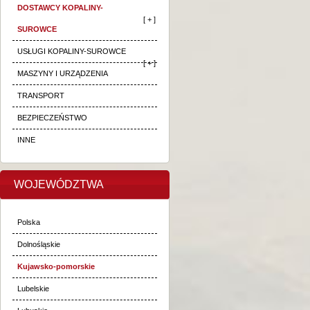
DOSTAWCY KOPALINY-
[ + ]
SUROWCE
USŁUGI KOPALINY-SUROWCE
[ + ]
MASZYNY I URZĄDZENIA
TRANSPORT
BEZPIECZEŃSTWO
INNE
WOJEWÓDZTWA
Polska
Dolnośląskie
Kujawsko-pomorskie
Lubelskie