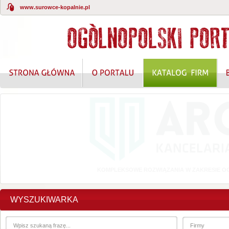
www.surowce-kopalnie.pl
KOMPLEKSOWE ROZWIĄZANIA W ZAKRESIE O
WYSZUKIWARKA