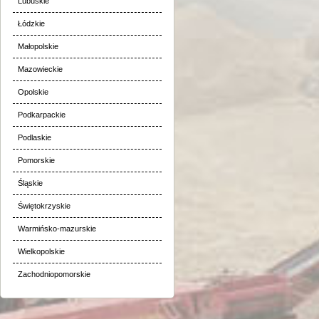
Lubuskie
Łódzkie
Małopolskie
Mazowieckie
Opolskie
Podkarpackie
Podlaskie
Pomorskie
Śląskie
Świętokrzyskie
Warmińsko-mazurskie
Wielkopolskie
Zachodniopomorskie