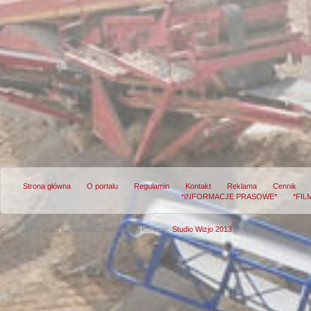
Strona główna
O portalu
Regulamin
Kontakt
Reklama
Cennik
*INFORMACJE PRASOWE*
*FIL
Copyright © 2013 surowce-kopalnie.pl
Wykonanie:
Studio Wizjo 2013