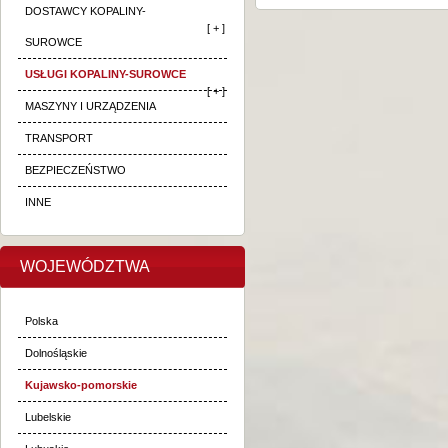
DOSTAWCY KOPALINY-
[ + ]
SUROWCE
USŁUGI KOPALINY-SUROWCE
[ + ]
MASZYNY I URZĄDZENIA
TRANSPORT
BEZPIECZEŃSTWO
INNE
WOJEWÓDZTWA
Polska
Dolnośląskie
Kujawsko-pomorskie
Lubelskie