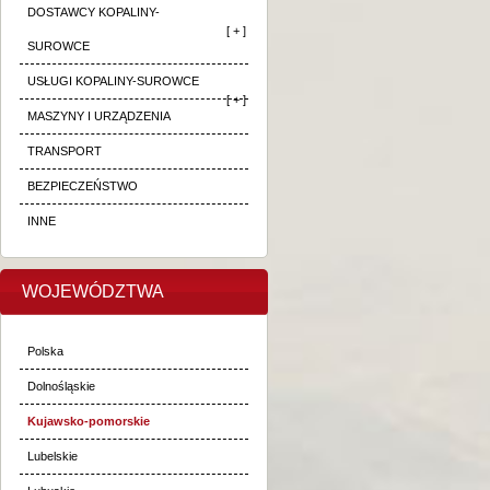
DOSTAWCY KOPALINY-
[ + ]
SUROWCE
USŁUGI KOPALINY-SUROWCE
[ + ]
MASZYNY I URZĄDZENIA
TRANSPORT
BEZPIECZEŃSTWO
INNE
WOJEWÓDZTWA
Polska
Dolnośląskie
Kujawsko-pomorskie
Lubelskie