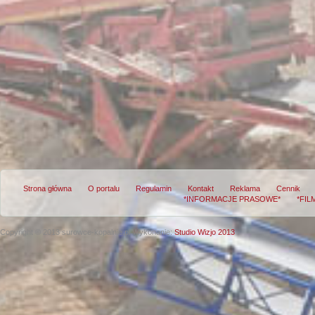
Strona główna
O portalu
Regulamin
Kontakt
Reklama
Cennik
*INFORMACJE PRASOWE*
*FIL
Copyright © 2013 surowce-kopalnie.pl
Wykonanie:
Studio Wizjo 2013