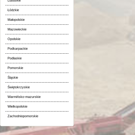
Lubuskie
Łódzkie
Małopolskie
Mazowieckie
Opolskie
Podkarpackie
Podlaskie
Pomorskie
Śląskie
Świętokrzyskie
Warmińsko-mazurskie
Wielkopolskie
Zachodniopomorskie