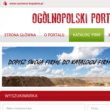
www.surowce-kopalnie.pl
WYSZUKIWARKA