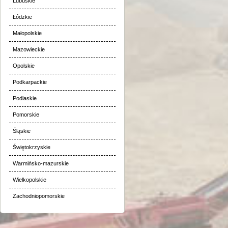
Lubuskie
Łódzkie
Małopolskie
Mazowieckie
Opolskie
Podkarpackie
Podlaskie
Pomorskie
Śląskie
Świętokrzyskie
Warmińsko-mazurskie
Wielkopolskie
Zachodniopomorskie