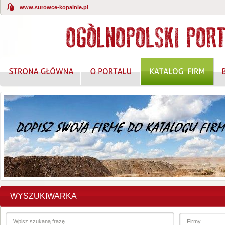
www.surowce-kopalnie.pl
WYSZUKIWARKA