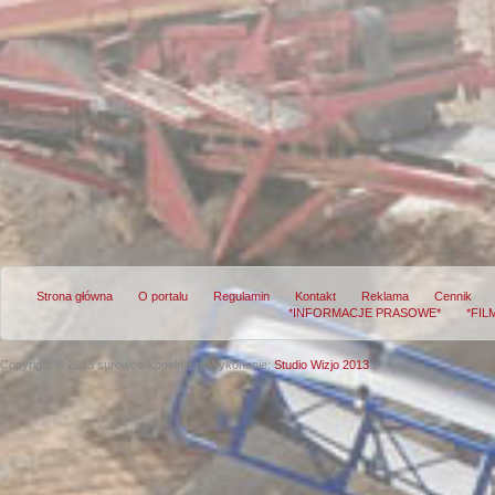
Strona główna
O portalu
Regulamin
Kontakt
Reklama
Cennik
*INFORMACJE PRASOWE*
*FIL
Copyright © 2013 surowce-kopalnie.pl
Wykonanie:
Studio Wizjo 2013