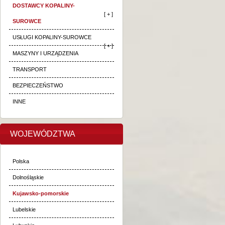
DOSTAWCY KOPALINY-
[ + ]
SUROWCE
USŁUGI KOPALINY-SUROWCE
[ + ]
MASZYNY I URZĄDZENIA
TRANSPORT
BEZPIECZEŃSTWO
INNE
WOJEWÓDZTWA
Polska
Dolnośląskie
Kujawsko-pomorskie
Lubelskie