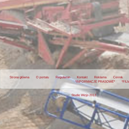
Strona główna
O portalu
Regulamin
Kontakt
Reklama
Cennik
*INFORMACJE PRASOWE*
*FIL
Copyright © 2013 surowce-kopalnie.pl
Wykonanie:
Studio Wizjo 2013