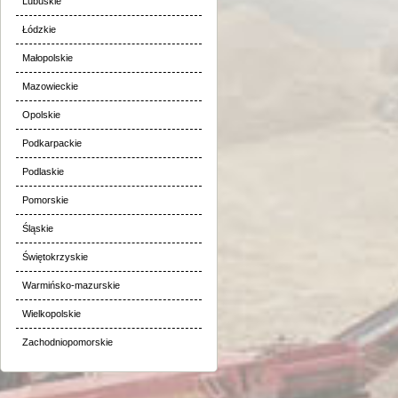
Lubuskie
Łódzkie
Małopolskie
Mazowieckie
Opolskie
Podkarpackie
Podlaskie
Pomorskie
Śląskie
Świętokrzyskie
Warmińsko-mazurskie
Wielkopolskie
Zachodniopomorskie