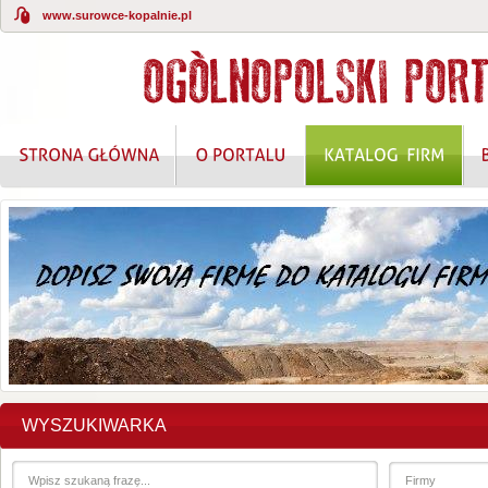
www.surowce-kopalnie.pl
KOMPLEKSOWE ROZWIĄZANIA W ZAKRESIE O
WYSZUKIWARKA