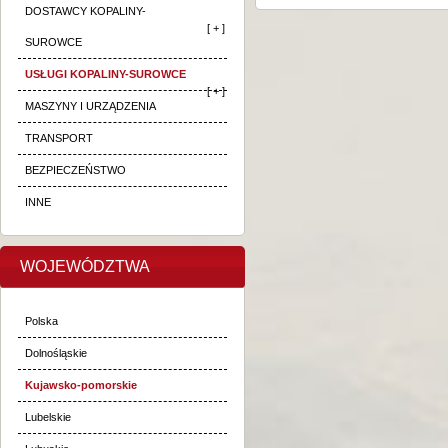
DOSTAWCY KOPALINY-
[ + ]
SUROWCE
USŁUGI KOPALINY-SUROWCE
[ + ]
MASZYNY I URZĄDZENIA
TRANSPORT
BEZPIECZEŃSTWO
INNE
WOJEWÓDZTWA
Polska
Dolnośląskie
Kujawsko-pomorskie
Lubelskie